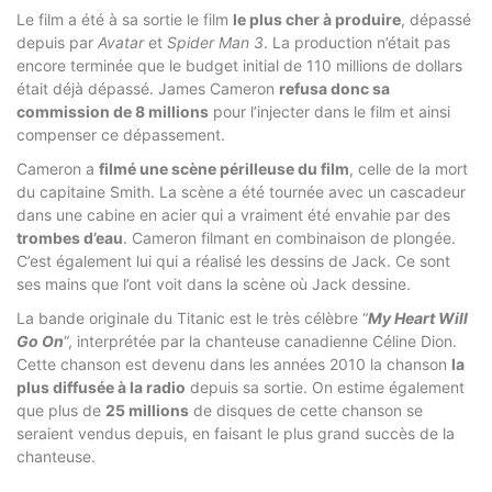
Le film a été à sa sortie le film
le plus cher à produire
, dépassé
depuis par
Avatar
et
Spider Man 3
. La production n’était pas
encore terminée que le budget initial de 110 millions de dollars
était déjà dépassé. James Cameron
refusa donc sa
commission de 8 millions
pour l’injecter dans le film et ainsi
compenser ce dépassement.
Cameron a
filmé une scène périlleuse du film
, celle de la mort
du capitaine Smith. La scène a été tournée avec un cascadeur
dans une cabine en acier qui a vraiment été envahie par des
trombes d’eau
. Cameron filmant en combinaison de plongée.
C’est également lui qui a réalisé les dessins de Jack. Ce sont
ses mains que l’ont voit dans la scène où Jack dessine.
La bande originale du Titanic est le très célèbre “
My Heart Will
Go On
“, interprétée par la chanteuse canadienne Céline Dion.
Cette chanson est devenu dans les années 2010 la chanson
la
plus diffusée à la radio
depuis sa sortie. On estime également
que plus de
25 millions
de disques de cette chanson se
seraient vendus depuis, en faisant le plus grand succès de la
chanteuse.