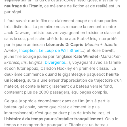
naufrage du Titanic
, ce mélange de fiction et de réalité est un
pur régal.
Il faut savoir que le film est clairement coupé en deux parties
très distinctes. La première nous romance la rencontre entre
Jack Dawson, artiste pauvre voyageant en troisième classe et
sans le sou, partis cherché fortune aux Etats-Unis, interprété
par le jeune américain
Léonardo Di Caprio
(
Roméo + Juliette
,
Aviator
,
Inception
,
Le Loup de Wall Street
…) et Rose Dewitt,
jeune fille bourge jouée par l’anglaise
Kate Winslet
(
Marrackeh
Express
,
Iris
,
Enigma
,
Divergente
…), voyageant avec sa famille
et son futur époux, Caledon Hockley en première classe. La
deuxième commence quand le gigantesque paquebot
heurte
un iceberg
, suite à une erreur d’appréciation de trajectoire d’un
matelot, et conte le lent glissement du bateau vers le fond,
contenant plus de 2000 passagers, équipages compris.
Ce que j’apprécie énormément dans ce film (mis à part le
bateau qui coule, parce que c’est clairement le plus
impressionnant) c’est que ça dure plus de trois heures, et
l’histoire à du temps pour s’installer tranquillement
. On a le
temps de comprendre pourquoi le Titanic est un bateau