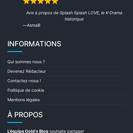
Rated
5
Avis à propos de
Splash Splash LOVE, le K-Drama
out
historique
of
AsmaB
5
INFORMATIONS
Qui sommes nous ?
Devenez Rédacteur
Contactez-nous !
Politique de cookie
Mentions légales
À PROPOS
L’équipe Gold’n Blog
souhaite partager