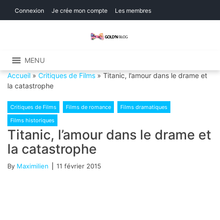
Skip
Skip
Connexion
Je crée mon compte
Les membres
to
to
navigation
content
Gold'n Blog
Critique de séries et films, recettes de
cuisine
MENU
Accueil
»
Critiques de Films
»
Titanic, l’amour dans le drame et
la catastrophe
Critiques de Films
Films de romance
Films dramatiques
Films historiques
Titanic, l’amour dans le drame et
la catastrophe
By
Maximilien
11 février 2015