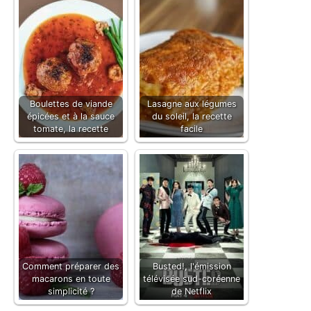
Boulettes de viande
Lasagne aux légumes
épicées et à la sauce
du soleil, la recette
tomate, la recette
facile
Comment préparer des
Busted!, l'émission
macarons en toute
télévisée sud-coréenne
simplicité ?
de Netflix