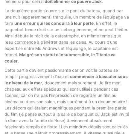
même si pour cela
il doit éliminer ce pauvre Jack
.
La deuxième partie s’ouvre sur le pont du bateau, quand par
une nuit (apparemment) tranquille, un membre de l’équipage va
faire
une erreur qui les conduira à leur perte
. En effet, le
paquebot fonce droit sur un iceberg énorme, et ne peut l’éviter.
Ainsi débute le récit de la catastrophe, en même temps que
l’eau commence à pénétrer dans les cales. Au cours d’une
expertise entre Mr. Andrews et l’équipage, le capitaine est
formel.
Malgré son statut d’insubmersible, le Titanic va
couler
.
Cette partie devient passionnante car on voit le bateau se
remplir progressivement d’eau et
commencer à basculer sous
le niveau de la mer
, doucement mais surement. Je tire mon
chapeau aux effets spéciaux qui sont utilisés pendant ces
scènes, car on n’a pas l’impression de regarder un film au
cinéma ou dans son salon, mais carrément à un documentaire !
Les décors qui étaient magnifiques pendant la première partie
du film (je pense surtout à la salle de banquet où Jack est invité
à dîner avec la famille de Rose) deviennent absolument
fascinants remplis de flotte ! Les moindres détails sont calculés
et le bateau se détruit progressivement, à vitesse quasi réelle.