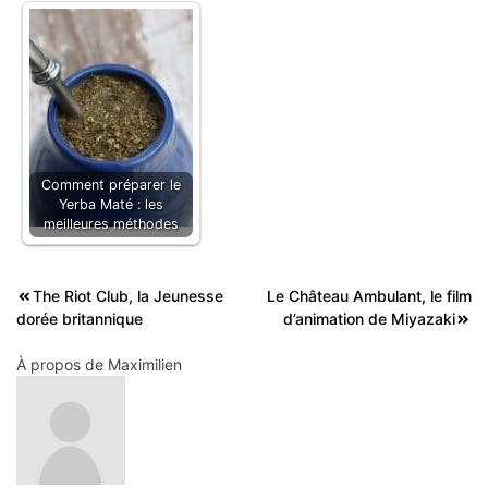
Comment préparer le
Yerba Maté : les
meilleures méthodes
Navigation
The Riot Club, la Jeunesse
Le Château Ambulant, le film
dorée britannique
d’animation de Miyazaki
de
l’article
À propos de
Maximilien