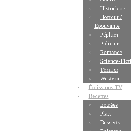
Historique
Horreur /
Épouvante
Péplum
Policier
Romance
Science-Fict
Thriller
Western
Émissions TV
Recettes
Entrées
Plats
Desserts