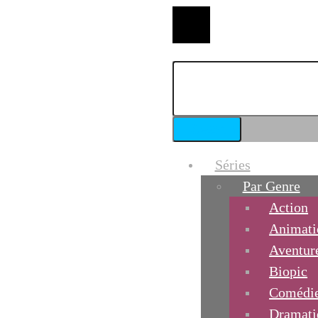
Séries
Par Genre
Action
Animati
Aventur
Biopic
Comédi
Dramati