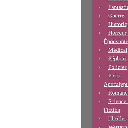
Fantasti
Guerre
Historiq
Horreur 
Épouvant
Médical
Péplum
Policier
Post-
Apocalypt
Romanc
Science
Fiction
Thriller
Western