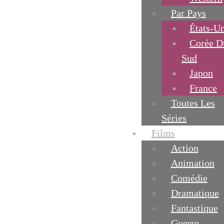
Par Pays
États-Un
Corée D
Sud
Japon
France
Toutes Les
Séries
Films
Action
Animation
Comédie
Dramatique
Fantastique
Guerre