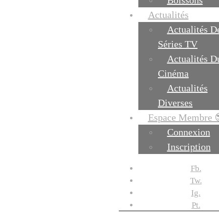
Boissons
Actualités
Actualités D
Séries TV
Actualités D
Cinéma
Actualités
Diverses
Espace Membre 
Connexion
Inscription
Fb.
Tw.
Ig.
Pt.