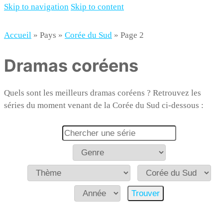
Skip to navigation
Skip to content
Gold'n Blog
Critique de séries et films, recettes de cuisine
Accueil
»
Pays
»
Corée du Sud
»
Page 2
Dramas coréens
Quels sont les meilleurs dramas coréens ? Retrouvez les
séries du moment venant de la Corée du Sud ci-dessous :