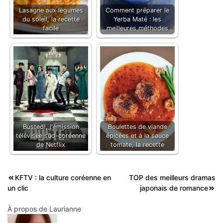
Lasagne aux légumes
Comment préparer le
du soleil, la recette
Yerba Maté : les
facile
meilleures méthodes
Busted!, l'émission
Boulettes de viande
télévisée sud-coréenne
épicées et à la sauce
de Netflix
tomate, la recette
Navigation
KFTV : la culture coréenne en
TOP des meilleurs dramas
un clic
japonais de romance
de
l’article
À propos de
Laurianne