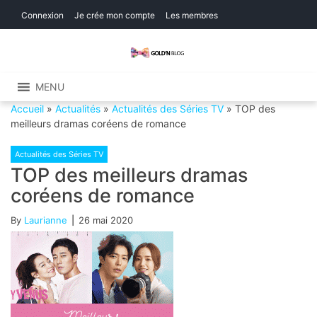
Skip
Skip
Connexion
Je crée mon compte
Les membres
to
to
navigation
content
Gold'n Blog
Critique de séries et films, recettes de
cuisine
MENU
Accueil
»
Actualités
»
Actualités des Séries TV
»
TOP des
meilleurs dramas coréens de romance
Actualités des Séries TV
TOP des meilleurs dramas
coréens de romance
By
Laurianne
26 mai 2020