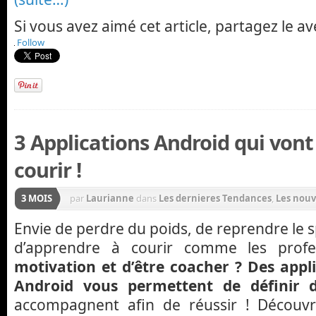
Si vous avez aimé cet article, partagez le av
Follow
3 Applications Android qui vont
courir !
3 MOIS
par
Laurianne
dans
Les dernieres Tendances
,
Les nouv
Minceur
Envie de perdre du poids, de reprendre le 
d’apprendre à courir comme les profe
motivation et d’être coacher ? Des appli
Android vous permettent de définir d
accompagnent afin de réussir ! Découvr