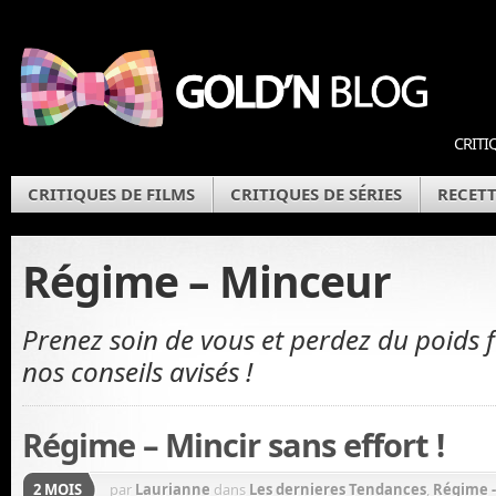
CRITI
CRITIQUES DE FILMS
CRITIQUES DE SÉRIES
RECETT
Régime – Minceur
Prenez soin de vous et perdez du poids 
nos conseils avisés !
Régime – Mincir sans effort !
2 MOIS
par
Laurianne
dans
Les dernieres Tendances
,
Régime 