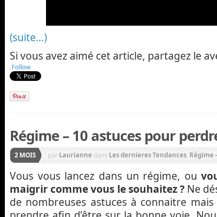
(suite…)
Si vous avez aimé cet article, partagez le av
Follow
Régime – 10 astuces pour perdr
2 MOIS
par
Laurianne
dans
Les dernieres Tendances
,
Régime 
Vous vous lancez dans un régime, ou
vo
maigrir comme vous le souhaitez ?
Ne dés
de nombreuses astuces à connaitre mais 
prendre afin d’être sur la bonne voie. N