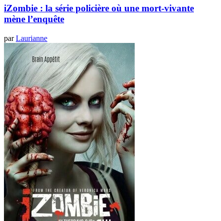
iZombie : la série policière où une mort-vivante
mène l’enquête
par
Laurianne