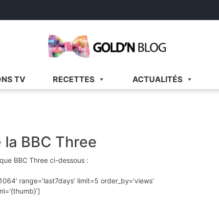
Gold'n Blog
Critique de séries et films, recettes de cuisine
ONS TV
RECETTES
ACTUALITÉS
e la BBC Three
ique BBC Three ci-dessous :
1064′ range=’last7days’ limit=5 order_by=’views’
l='{thumb}’]