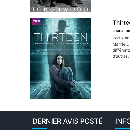
Thirtee
Lauriann
Sortie en
Marnie D
différent
d’autres.
DERNIER AVIS POSTÉ
INF