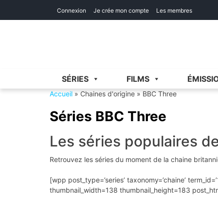
Skip
Skip
Connexion
Je crée mon compte
Les membres
to
to
navigation
content
SÉRIES
FILMS
ÉMISSI
Accueil
»
Chaines d'origine
»
BBC Three
Séries BBC Three
Les séries populaires d
Retrouvez les séries du moment de la chaine britann
[wpp post_type=’series’ taxonomy=’chaine’ term_id=’
thumbnail_width=138 thumbnail_height=183 post_htm