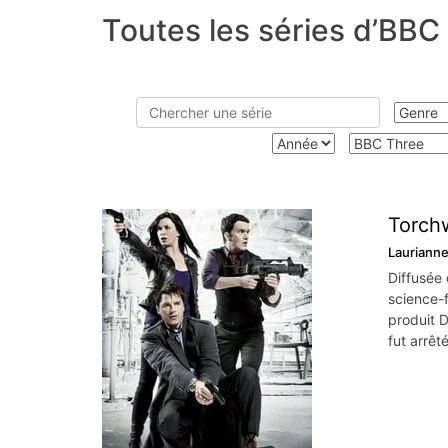
Toutes les séries d’BBC
Torchw
Lauriann
Diffusée
science-f
produit D
fut arrêt