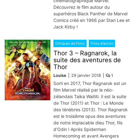
cinématographique Marvel.
Découvrez le film autour du
superhéros Black Panther de Marvel
Comics créé en 1966 par Stan Lee et
Jack Kirby !
Critiques de Films
Films d'action
Thor 3 – Ragnarok, la
suite des aventures de
Thor
Louise
29 janvier 2018
1
Sorti en 2017, Thor Ragnarok est un
film Marvel réalisé par le néo-
zélandais Taika Waititi. Il est la suite
de Thor (2011) et Thor : Le Monde
des ténèbres (2013). Thor Ragnarok
est le troisième opus des aventures
de notre implacable dieu Thor, fils
d’Odin ! Après Spiderman
Homecoming et avant Avengers