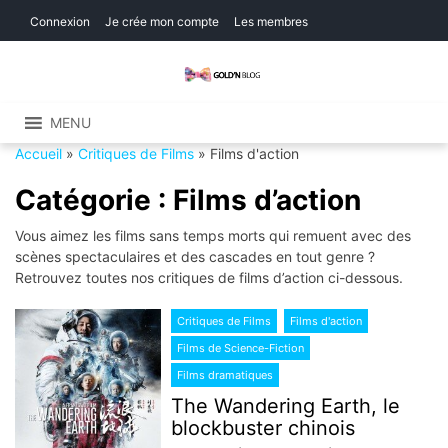
Skip
Skip
Connexion
Je crée mon compte
Les membres
to
to
navigation
content
Gold'n Blog
Critique de séries et films, recettes de
cuisine
MENU
Accueil
»
Critiques de Films
»
Films d'action
Catégorie :
Films d’action
Vous aimez les films sans temps morts qui remuent avec des
scènes spectaculaires et des cascades en tout genre ?
Retrouvez toutes nos critiques de films d’action ci-dessous.
Critiques de Films
Films d'action
Films de Science-Fiction
Films dramatiques
The Wandering Earth, le
blockbuster chinois