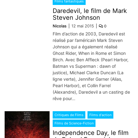
Films fantastiques
Daredevil, le film de Mark
Steven Johnson
Nicolas
12 mai 2015
0
Film d’action de 2003, Daredevil est
réalisé par l’américain Mark Steven
Johnson qui a également réalisé
Ghost Rider, When in Rome et Simon
Birch. Avec Ben Affleck (Pearl Harbor,
Batman vs Superman : dawn of
justice), Michael Clarke Duncan (La
ligne verte), Jennifer Garner (Alias,
Pearl Harbor), et Collin Farrel
(Alexandre), Daredevil a un casting de
rêve pour…
Critiques de Films
Films d'action
Films de Science-Fiction
Independence Day, le film