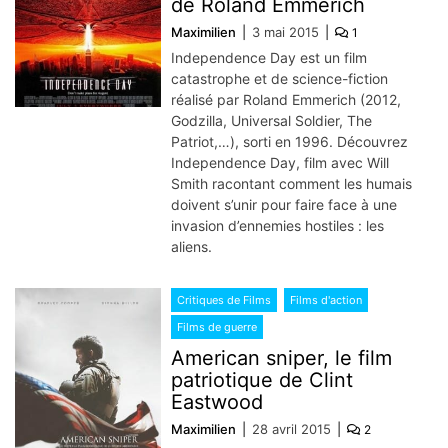
de Roland Emmerich
Maximilien
3 mai 2015
1
Independence Day est un film
catastrophe et de science-fiction
réalisé par Roland Emmerich (2012,
Godzilla, Universal Soldier, The
Patriot,…), sorti en 1996. Découvrez
Independence Day, film avec Will
Smith racontant comment les humais
doivent s’unir pour faire face à une
invasion d’ennemies hostiles : les
aliens.
Critiques de Films
Films d'action
Films de guerre
American sniper, le film
patriotique de Clint
Eastwood
Maximilien
28 avril 2015
2