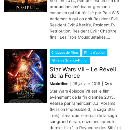
Sorti en 2014, Pompeii est un film de
production américano-germano-
canadien qui fut réalisé par Paul W.S.
Anderson à qui on doit Resident Evil,
Resident Evil: Afterlife, Resident Evil :
Retribution, Resident Evil : Chapitre
final, Les Trois Mousquetaires,…
Critiques de Films
Films d'action
Films de Science-Fiction
Star Wars VII – Le Réveil
de la Force
Maximilien
18 janvier 2016
4
Star Wars épisode VII est le film
événement de la fin d’année 2015.
Réalisé par l’américain J.J. Abrams
(Mission Impossible 3, la saga Star
Trek), il marque le retour de la saga
sur grand écran, onze ans après le
dernier film “La Revanche des Sith” et