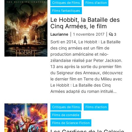
Critiques de Films
Films d'action
Films fantastiques
Le Hobbit, la Bataille des
Cinq Armées, le film
Laurianne
1 novembre 2017
3
Sorti en 2014, Le Hobbit : La Bataille
des cinq armées est un film de
production américaine et néo-
zélandaise réalisé par Peter Jackson.
13 ans après la sortie du premier film
du Seigneur des Anneaux, découvrez
le dernier film en Terre du Milieu avec
Le Hobbit : La Bataille des Cinq
Armées adapté du roman intitulé…
Critiques de Films
Films d'action
Films de comédie
Films de Science-Fiction
Les Gardiens de la Galaxie