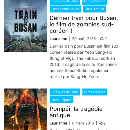
Critiques de Films
Films d'action
Films fantastiques
Films Thriller
Dernier train pour Busan,
le film de zombies sud-
coréen !
Laurianne
20 août 2016
0
Dernier train pour Busan est film sud-
coréen réalisé par Yeon Sang-Ho
(King of Pigs, The Fake,…) sorti en
2016. Il s’agit de la suite d’un anime
nommé Seoul Station également
réalisé par Sang-Ho Yeon.
Critiques de Films
Films d'action
Films Péplum
Pompéi, la tragédie
antique
Laurianne
6 mars 2016
2