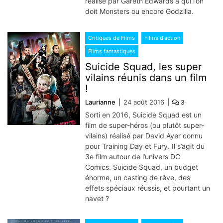
réalisé par Gareth Edwards a qui l’on
doit Monsters ou encore Godzilla.
Critiques de Films
Films d'action
Films fantastiques
Suicide Squad, les super
vilains réunis dans un film
!
Laurianne
24 août 2016
3
Sorti en 2016, Suicide Squad est un
film de super-héros (ou plutôt super-
vilains) réalisé par David Ayer connu
pour Training Day et Fury. Il s’agit du
3e film autour de l’univers DC
Comics. Suicide Squad, un budget
énorme, un casting de rêve, des
effets spéciaux réussis, et pourtant un
navet ?