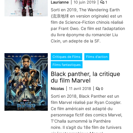
Laurianne
10 juin 2019
1
Sorti en 2019, The Wandering Earth
(流浪地球 en version originale) est un
film de Science-Fiction chinois réalisé
par Frant Gwo. Ce film est l’adaptation
du livre éponyme du romancier Liu
Cixin, un adepte de la SF.
Critiques de Films
Films d'action
Films fantastiques
Black panther, la critique
du film Marvel
Nicolas
11 avril 2018
0
Sorti en 2018, Black Panther est un
film Marvel réalisé par Ryan Coogler.
Ce film américain est adapté du
personnage fictif des comics Marvel,
T’Challa surnommé la Panthère
noire. Il s’agit du 18e film de l’univers