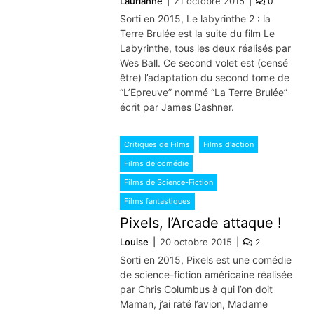
Laurianne
21 octobre 2015
0
Sorti en 2015, Le labyrinthe 2 : la
Terre Brulée est la suite du film Le
Labyrinthe, tous les deux réalisés par
Wes Ball. Ce second volet est (censé
être) l’adaptation du second tome de
“L’Epreuve” nommé “La Terre Brulée”
écrit par James Dashner.
Critiques de Films
Films d'action
Films de comédie
Films de Science-Fiction
Films fantastiques
Pixels, l’Arcade attaque !
Louise
20 octobre 2015
2
Sorti en 2015, Pixels est une comédie
de science-fiction américaine réalisée
par Chris Columbus à qui l’on doit
Maman, j’ai raté l’avion, Madame