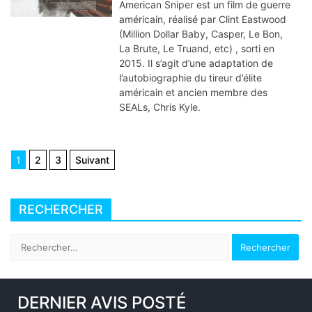
American Sniper est un film de guerre
américain, réalisé par Clint Eastwood
(Million Dollar Baby, Casper, Le Bon,
La Brute, Le Truand, etc) , sorti en
2015. Il s’agit d’une adaptation de
l’autobiographie du tireur d’élite
américain et ancien membre des
SEALs, Chris Kyle.
Navigation
1
2
3
Suivant
des
articles
RECHERCHER
Rechercher :
DERNIER AVIS POSTÉ