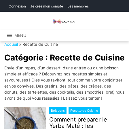
Skip
Skip
Connexion
Je crée mon compte
Les membres
to
to
navigation
content
Gold'n Blog
Critique de séries et films, recettes de
cuisine
MENU
Accueil
»
Recette de Cuisine
Catégorie :
Recette de Cuisine
Envie d’un repas, d’un dessert, d’une entrée ou d’une boisson
simple et efficace ? Découvrez nos recettes simples et
savoureuses ! Elles vous raviront, tout comme votre conjoint(e)
et vos convives. Des gratins, des pâtes, des crêpes, des
donuts, des tartelettes, des cocktails, des smoothies, bref, nous
avons de quoi vous rassasiez ! Laissez vous tenter !
Boissons
Recette de Cuisine
Comment préparer le
Yerba Maté : les