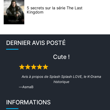
5 secrets sur la série The Last
Kingdom
DERNIER AVIS POSTÉ
Cute !
Rated
5
Avis à propos de
Splash Splash LOVE, le K-Drama
out
historique
of
AsmaB
5
INFORMATIONS