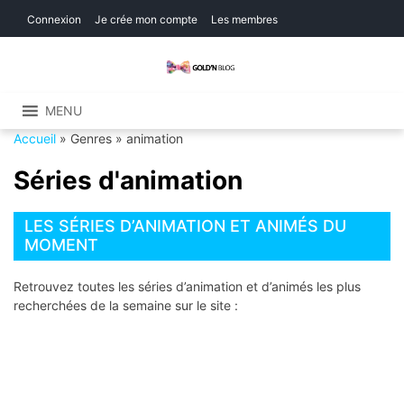
Skip
Skip
Connexion
Je crée mon compte
Les membres
to
to
navigation
content
Gold'n Blog
Critique de séries et films, recettes de
cuisine
MENU
Accueil
»
Genres
»
animation
Séries d'animation
LES SÉRIES D’ANIMATION ET ANIMÉS DU
MOMENT
Retrouvez toutes les séries d’animation et d’animés les plus
recherchées de la semaine sur le site :