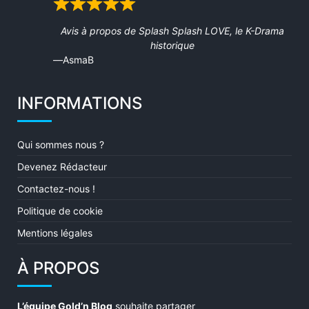
Rated
5
Avis à propos de
Splash Splash LOVE, le K-Drama
out
historique
of
AsmaB
5
INFORMATIONS
Qui sommes nous ?
Devenez Rédacteur
Contactez-nous !
Politique de cookie
Mentions légales
À PROPOS
L’équipe Gold’n Blog
souhaite partager