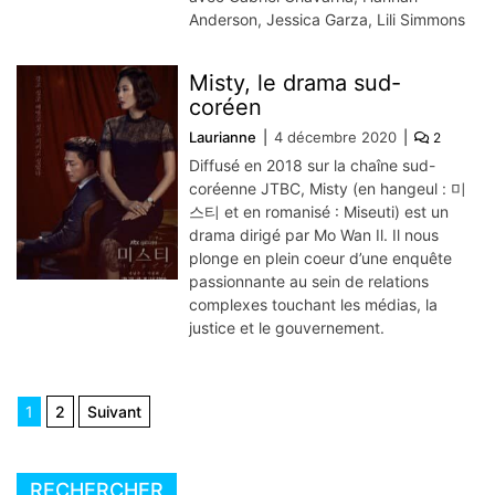
Anderson, Jessica Garza, Lili Simmons
Misty, le drama sud-
coréen
Laurianne
4 décembre 2020
2
Diffusé en 2018 sur la chaîne sud-
coréenne JTBC, Misty (en hangeul : 미
스티 et en romanisé : Miseuti) est un
drama dirigé par Mo Wan Il. Il nous
plonge en plein coeur d’une enquête
passionnante au sein de relations
complexes touchant les médias, la
justice et le gouvernement.
Navigation
1
2
Suivant
des
articles
RECHERCHER