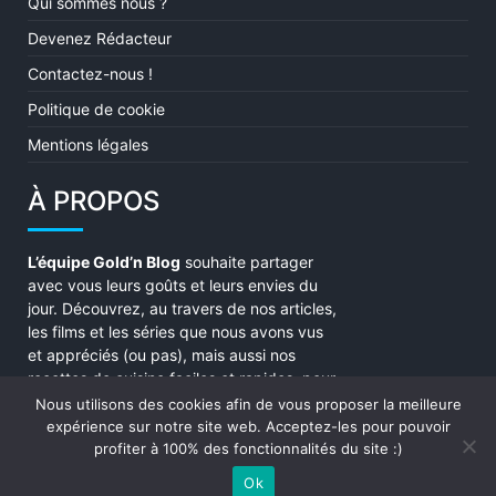
Qui sommes nous ?
Devenez Rédacteur
Contactez-nous !
Politique de cookie
Mentions légales
À PROPOS
L’équipe Gold’n Blog
souhaite partager
avec vous leurs goûts et leurs envies du
jour. Découvrez, au travers de nos articles,
les films et les séries que nous avons vus
et appréciés (ou pas), mais aussi nos
recettes de cuisine faciles et rapides, pour
une soirée parfaite ! Enjoy !
Nous utilisons des cookies afin de vous proposer la meilleure
expérience sur notre site web. Acceptez-les pour pouvoir
profiter à 100% des fonctionnalités du site :)
Ok
Copyright Gold'n Blog © All rights reserved.