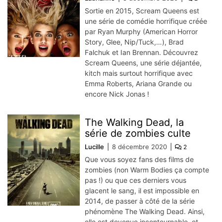
Sortie en 2015, Scream Queens est
une série de comédie horrifique créée
par Ryan Murphy (American Horror
Story, Glee, Nip/Tuck,…), Brad
Falchuk et Ian Brennan. Découvrez
Scream Queens, une série déjantée,
kitch mais surtout horrifique avec
Emma Roberts, Ariana Grande ou
encore Nick Jonas !
The Walking Dead, la
série de zombies culte
Lucille
8 décembre 2020
2
Que vous soyez fans des films de
zombies (non Warm Bodies ça compte
pas !) ou que ces derniers vous
glacent le sang, il est impossible en
2014, de passer à côté de la série
phénomène The Walking Dead. Ainsi,
elle est devenue incontournable, et