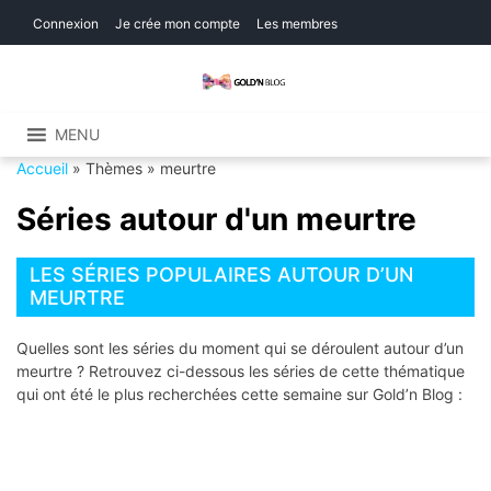
Skip
Skip
Connexion
Je crée mon compte
Les membres
to
to
navigation
content
Gold'n Blog
Critique de séries et films, recettes de
cuisine
MENU
Accueil
»
Thèmes
»
meurtre
Séries autour d'un meurtre
LES SÉRIES POPULAIRES AUTOUR D’UN
MEURTRE
Quelles sont les séries du moment qui se déroulent autour d’un
meurtre ? Retrouvez ci-dessous les séries de cette thématique
qui ont été le plus recherchées cette semaine sur Gold’n Blog :