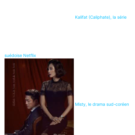
Kalifat (Caliphate), la série
suédoise Netflix
Misty, le drama sud-coréen