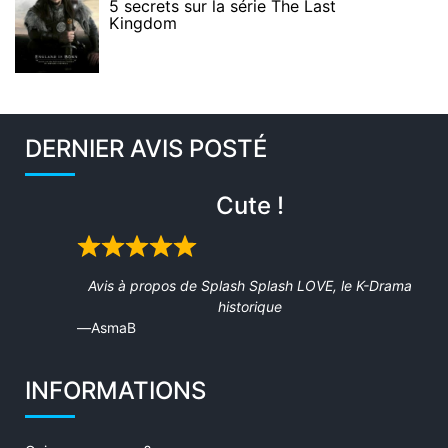
5 secrets sur la série The Last
Kingdom
DERNIER AVIS POSTÉ
Cute !
Rated
5
Avis à propos de
Splash Splash LOVE, le K-Drama
out
historique
of
AsmaB
5
INFORMATIONS