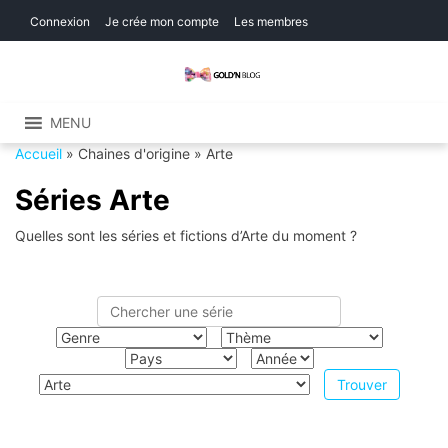
Skip
Skip
Connexion
Je crée mon compte
Les membres
to
to
navigation
content
Gold'n Blog
Critique de séries et films, recettes de
cuisine
MENU
Accueil
»
Chaines d'origine
»
Arte
Séries Arte
Quelles sont les séries et fictions d’Arte du moment ?