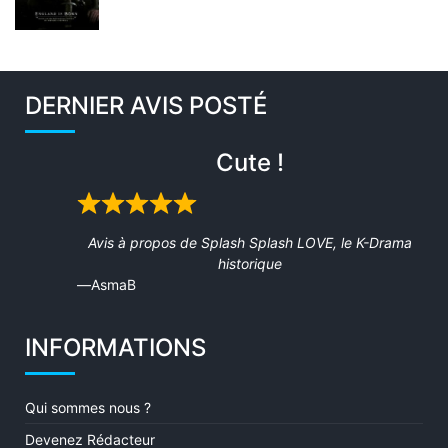
DERNIER AVIS POSTÉ
Cute !
Rated
5
Avis à propos de
Splash Splash LOVE, le K-Drama
out
historique
of
AsmaB
5
INFORMATIONS
Qui sommes nous ?
Devenez Rédacteur