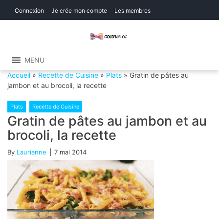
Skip
Skip
Connexion
Je crée mon compte
Les membres
to
to
navigation
content
Gold'n Blog
Critique de séries et films, recettes de
cuisine
MENU
Accueil
»
Recette de Cuisine
»
Plats
»
Gratin de pâtes au
jambon et au brocoli, la recette
Plats
Recette de Cuisine
Gratin de pâtes au jambon et au
brocoli, la recette
By
Laurianne
7 mai 2014