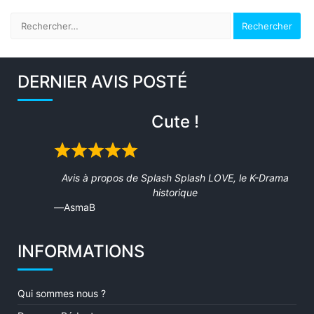
Rechercher :
DERNIER AVIS POSTÉ
Cute !
Rated
5
Avis à propos de
Splash Splash LOVE, le K-Drama
out
historique
of
AsmaB
5
INFORMATIONS
Qui sommes nous ?