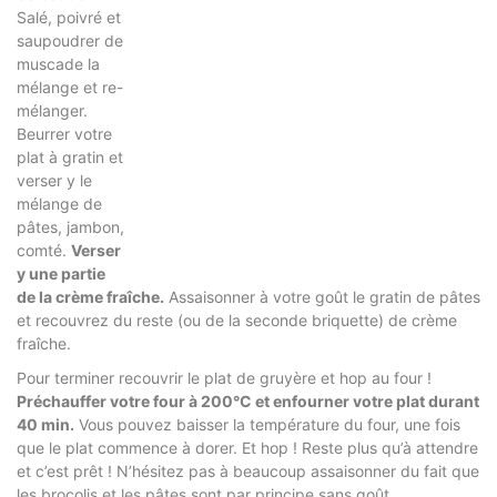
Salé, poivré et
saupoudrer de
muscade la
mélange et re-
mélanger.
Beurrer votre
plat à gratin et
verser y le
mélange de
pâtes, jambon,
comté.
Verser
y une partie
de la crème fraîche.
Assaisonner à votre goût le gratin de pâtes
et recouvrez du reste (ou de la seconde briquette) de crème
fraîche.
Pour terminer recouvrir le plat de gruyère et hop au four !
Préchauffer votre four à 200°C et enfourner votre plat durant
40 min.
Vous pouvez baisser la température du four, une fois
que le plat commence à dorer. Et hop ! Reste plus qu’à attendre
et c’est prêt ! N’hésitez pas à beaucoup assaisonner du fait que
les brocolis et les pâtes sont par principe sans goût.