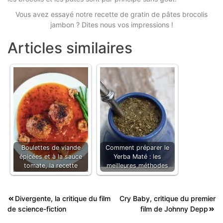
Vous avez essayé notre recette de gratin de pâtes brocolis
jambon ? Dites nous vos impressions !
Articles similaires
Boulettes de viande
Comment préparer le
épicées et à la sauce
Yerba Maté : les
tomate, la recette
meilleures méthodes
Navigation
Divergente, la critique du film
Cry Baby, critique du premier
de science-fiction
film de Johnny Depp
de