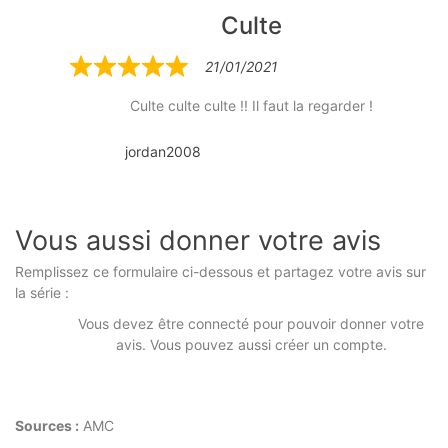
Culte
21/01/2021
Rated
5
Culte culte culte !! Il faut la regarder !
out
of
jordan2008
5
Vous aussi donner votre avis
Remplissez ce formulaire ci-dessous et partagez votre avis sur
la série :
Vous devez être connecté pour pouvoir donner votre
avis. Vous pouvez aussi créer un compte.
Sources :
AMC