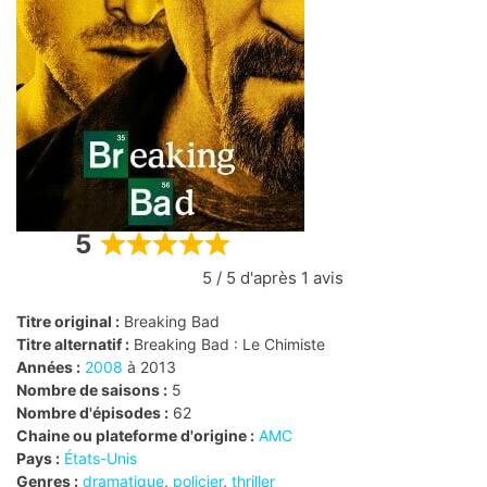
5
Rated
5 / 5 d'après 1 avis
5
out
Titre original :
Breaking Bad
of
Titre alternatif :
Breaking Bad : Le Chimiste
5
Années :
2008
à 2013
Nombre de saisons :
5
Nombre d'épisodes :
62
Chaine ou plateforme d'origine :
AMC
Pays :
États-Unis
Genres :
dramatique
,
policier
,
thriller