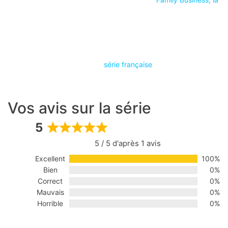
série française
Vos avis sur la série
5
Rated
5 / 5 d'après 1 avis
5
out
Excellent
100%
of
Bien
0%
5
Correct
0%
Mauvais
0%
Horrible
0%