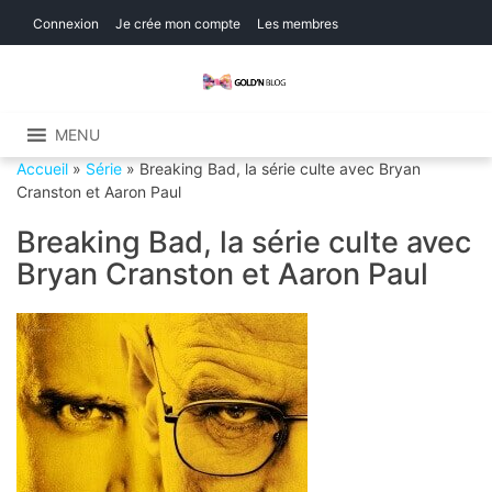
Skip
Skip
Connexion
Je crée mon compte
Les membres
to
to
navigation
content
Gold'n Blog
Critique de séries et films, recettes de
cuisine
MENU
Accueil
»
Série
»
Breaking Bad, la série culte avec Bryan
Cranston et Aaron Paul
Breaking Bad, la série culte avec
Bryan Cranston et Aaron Paul