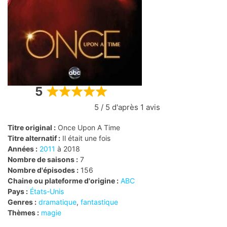
5
Rated
5 / 5 d'après 1 avis
5
out
Titre original :
Once Upon A Time
of
Titre alternatif :
Il était une fois
5
Années :
2011
à 2018
Nombre de saisons :
7
Nombre d'épisodes :
156
Chaine ou plateforme d'origine :
ABC
Pays :
États-Unis
Genres :
dramatique
,
fantastique
Thèmes :
magie