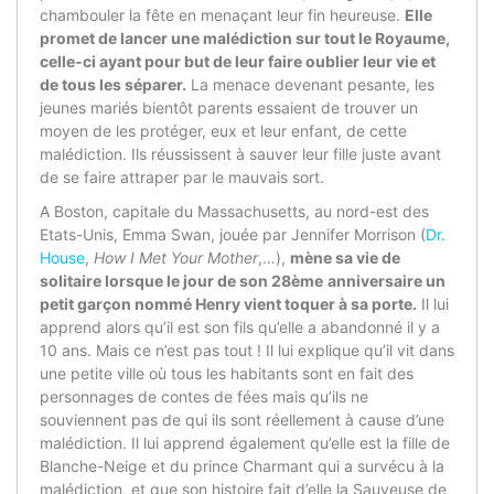
chambouler la fête en menaçant leur fin heureuse.
Elle
promet de lancer une malédiction sur tout le Royaume,
celle-ci ayant pour but de leur faire oublier leur vie et
de tous les séparer.
La menace devenant pesante, les
jeunes mariés bientôt parents essaient de trouver un
moyen de les protéger, eux et leur enfant, de cette
malédiction. Ils réussissent à sauver leur fille juste avant
de se faire attraper par le mauvais sort.
A Boston, capitale du Massachusetts, au nord-est des
Etats-Unis, Emma Swan, jouée par Jennifer Morrison (
Dr.
House
,
How I Met Your Mother
,…),
mène sa vie de
solitaire lorsque le jour de son 28
ème
anniversaire un
petit garçon nommé Henry vient toquer à sa porte.
Il lui
apprend alors qu’il est son fils qu’elle a abandonné il y a
10 ans. Mais ce n’est pas tout ! Il lui explique qu’il vit dans
une petite ville où tous les habitants sont en fait des
personnages de contes de fées mais qu’ils ne
souviennent pas de qui ils sont réellement à cause d’une
malédiction. Il lui apprend également qu’elle est la fille de
Blanche-Neige et du prince Charmant qui a survécu à la
malédiction, et que son histoire fait d’elle la Sauveuse de