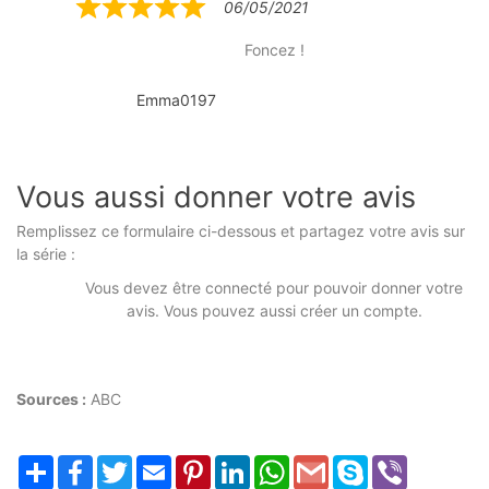
06/05/2021
Rated
5
Foncez !
out
of
Emma0197
5
Vous aussi donner votre avis
Remplissez ce formulaire ci-dessous et partagez votre avis sur
la série :
Vous devez être connecté pour pouvoir donner votre
avis. Vous pouvez aussi créer un compte.
Sources :
ABC
Partager
Facebook
Twitter
Email
Pinterest
LinkedIn
WhatsApp
Gmail
Skype
Viber