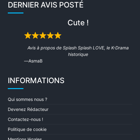
DERNIER AVIS POSTÉ
Cute !
Rated
5
Avis à propos de
Splash Splash LOVE, le K-Drama
out
historique
of
AsmaB
5
INFORMATIONS
Qui sommes nous ?
Devenez Rédacteur
Contactez-nous !
Politique de cookie
Mentions légales