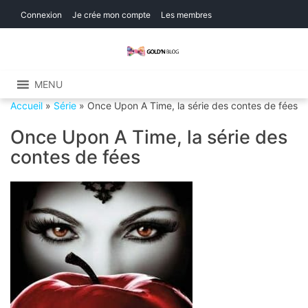
Skip
Skip
Connexion
Je crée mon compte
Les membres
to
to
navigation
content
Gold'n Blog
Critique de séries et films, recettes de
cuisine
MENU
Accueil
»
Série
»
Once Upon A Time, la série des contes de fées
Once Upon A Time, la série des
contes de fées