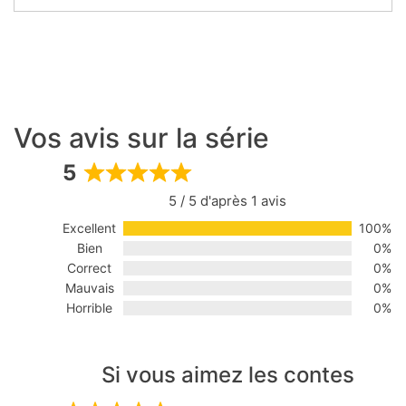
Vos avis sur la série
5
Rated
5 / 5 d'après 1 avis
5
out
Excellent
100%
of
Bien
0%
5
Correct
0%
Mauvais
0%
Horrible
0%
Si vous aimez les contes