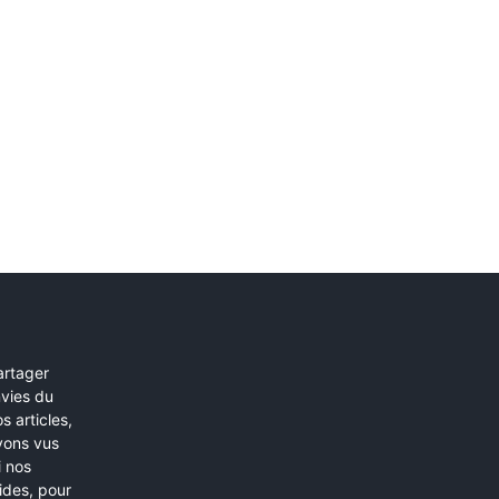
artager
nvies du
s articles,
avons vus
i nos
pides, pour