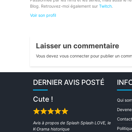
Blog. Retrouvez-moi également sur
Twitch
.
Voir son profil
Laisser un commentaire
Vous devez vous connecter pour publier un comm
DERNIER AVIS POSTÉ
INF
Cute !
Qui so
Devene
Rated
Contact
5
Avis à propos de
Splash Splash LOVE, le
out
Politiq
K-Drama historique