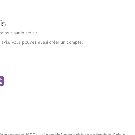
is
 avis sur la série :
 avis. Vous pouvez aussi créer un compte.
ype
Viber
 référencement (SEO), j'ai combiné mes hobbies en fondant Gold'n