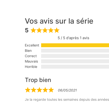
Vos avis sur la série
5
Rated
5 / 5 d'après 1 avis
5
out
Excellent
of
Bien
5
Correct
Mauvais
Horrible
Trop bien
06/05/2021
Rated
5
Je la regarde toutes les semaines depuis des années
out
of