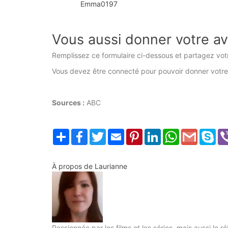
Emma0197
5
Vous aussi donner votre av
Remplissez ce formulaire ci-dessous et partagez votre
Vous devez être connecté pour pouvoir donner votre
Sources :
ABC
Partager
Facebook
Twitter
Email
Pinterest
LinkedIn
WhatsApp
Gmail
Sk
À propos de
Laurianne
Passionnée par les films et les séries, mais aussi le