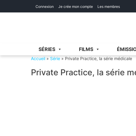
Skip
Skip
Connexion
Je crée mon compte
Les membres
to
to
navigation
content
SÉRIES
FILMS
ÉMISSI
Accueil
»
Série
»
Private Practice, la série médicale
Private Practice, la série 