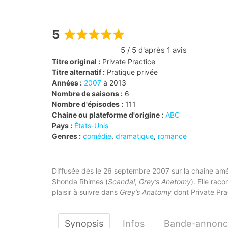
5
Rated
5 / 5 d'après 1 avis
5
out
Titre original :
Private Practice
of
Titre alternatif :
Pratique privée
5
Années :
2007
à 2013
Nombre de saisons :
6
Nombre d'épisodes :
111
Chaine ou plateforme d'origine :
ABC
Pays :
États-Unis
Genres :
comédie
,
dramatique
,
romance
Diffusée dès le 26 septembre 2007 sur la chaine amé
Shonda Rhimes (
Scandal
,
Grey’s Anatomy
). Elle rac
plaisir à suivre dans
Grey’s Anatomy
dont Private Prac
Synopsis
Infos
Bande-annonc