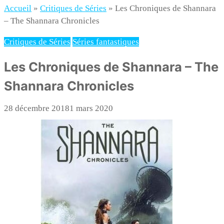
Gold'n Blog
Critique de séries et films, recettes de cuisine
Accueil
»
Critiques de Séries
»
Les Chroniques de Shannara
– The Shannara Chronicles
Critiques de Séries
Séries fantastiques
Les Chroniques de Shannara – The
Shannara Chronicles
28 décembre 2018
1 mars 2020