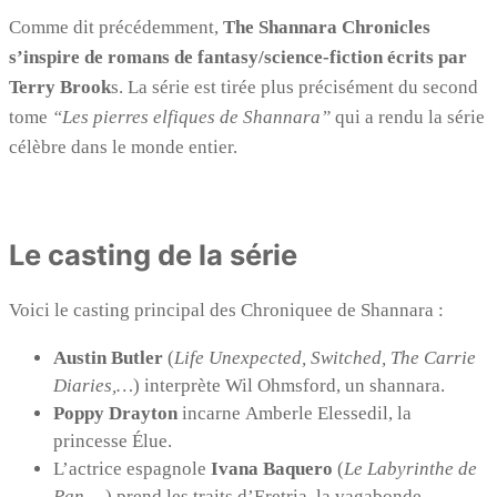
Comme dit précédemment,
The Shannara Chronicles
s’inspire de romans de fantasy/science-fiction écrits par
Terry Brook
s. La série est tirée plus précisément du second
tome
“Les pierres elfiques de Shannara”
qui a rendu la série
célèbre dans le monde entier.
Le casting de la série
Voici le casting principal des Chroniquee de Shannara :
Austin Butler
(
Life Unexpected, Switched, The Carrie
Diaries,…
) interprète Wil Ohmsford, un shannara.
Poppy Drayton
incarne Amberle Elessedil, la
princesse Élue.
L’actrice espagnole
Ivana Baquero
(
Le Labyrinthe de
Pan,…
) prend les traits d’Eretria, la vagabonde.