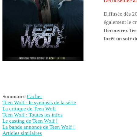
Déconseillée a
Diffusée dès 20
également le cr
Découvrez Tee
forêt un soir d
Sommaire
Cacher
Teen Wolf : le synopsis de la série
La critique de Teen Wolf
Teen Wolf : Toutes les infos
Le casting de Teen Wolf !
La bande annonce de Teen Wolf !
Articles similaires