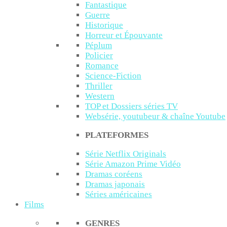
Fantastique
Guerre
Historique
Horreur et Épouvante
Péplum
Policier
Romance
Science-Fiction
Thriller
Western
TOP et Dossiers séries TV
Websérie, youtubeur & chaîne Youtube
PLATEFORMES
Série Netflix Originals
Série Amazon Prime Vidéo
Dramas coréens
Dramas japonais
Séries américaines
Films
GENRES