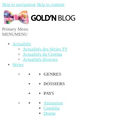
Skip to navigation
Skip to content
Primary Menu
Gold'n Blog
Critique de séries et films, recettes de cuisine
MENU
MENU
Actualités
Actualités des Séries TV
Actualités du Cinéma
Actualités diverses
Séries
GENRES
DOSSIERS
PAYS
Animation
Comédie
Drame