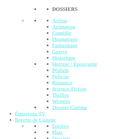
DOSSIERS
Action
Animation
Comédie
Dramatique
Fantastique
Guerre
Historique
Horreur / Épouvante
Péplum
Policier
Romance
Science-Fiction
Thriller
Western
Dossier Cinéma
Émissions TV
Recette de Cuisine
Entrées
Plats
Desserts