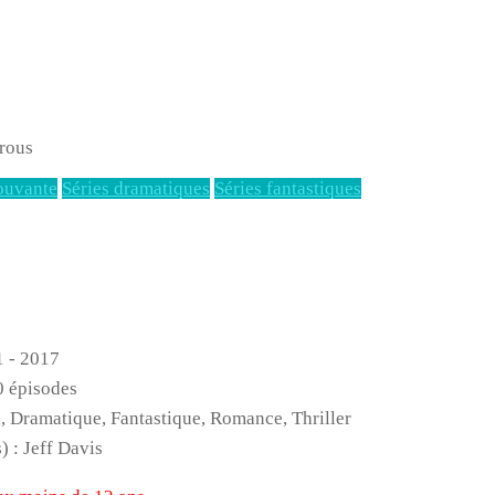
arous
pouvante
Séries dramatiques
Séries fantastiques
1 - 2017
0 épisodes
n, Dramatique, Fantastique, Romance, Thriller
s) : Jeff Davis