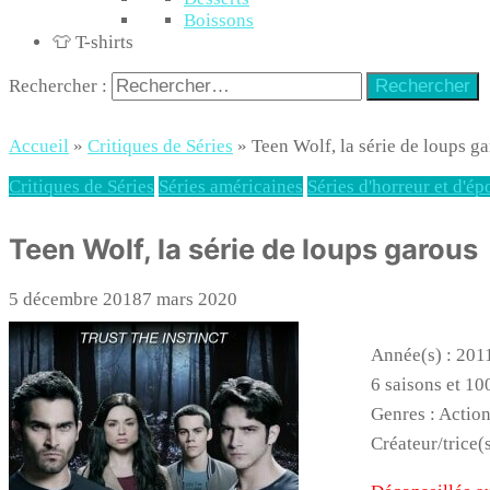
Boissons
👕 T-shirts
Rechercher :
Accueil
»
Critiques de Séries
»
Teen Wolf, la série de loups g
Critiques de Séries
Séries américaines
Séries d'horreur et d'é
Teen Wolf, la série de loups garous
5 décembre 2018
7 mars 2020
Année(s) : 201
6 saisons et 10
Genres : Actio
Créateur/trice(