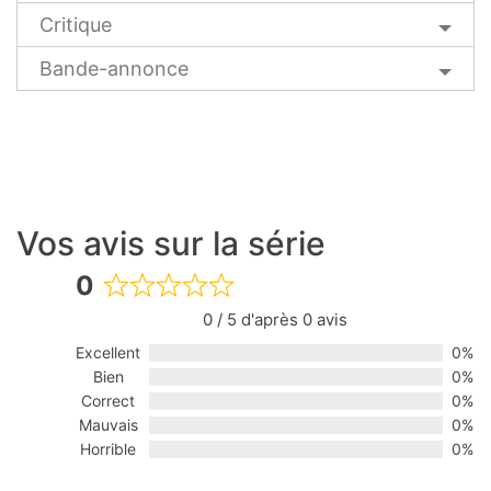
Critique
Bande-annonce
Vos avis sur la série
0
Rated
0 / 5 d'après 0 avis
0
out
Excellent
0%
of
Bien
0%
5
Correct
0%
Mauvais
0%
Horrible
0%