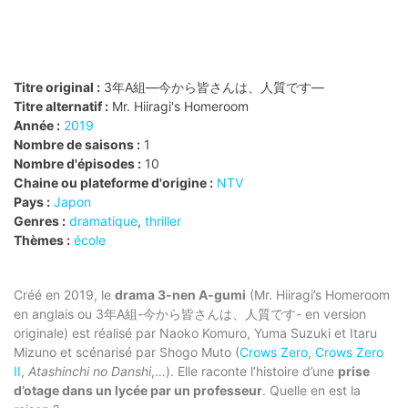
Titre original :
3年A組―今から皆さんは、人質です―
Titre alternatif :
Mr. Hiiragi's Homeroom
Année :
2019
Nombre de saisons :
1
Nombre d'épisodes :
10
Chaine ou plateforme d'origine :
NTV
Pays :
Japon
Genres :
dramatique
,
thriller
Thèmes :
école
Créé en 2019, le
drama 3-nen A-gumi
(Mr. Hiiragi’s Homeroom
en anglais ou 3年A組-今から皆さんは、人質です- en version
originale) est réalisé par Naoko Komuro, Yuma Suzuki et Itaru
Mizuno et scénarisé par Shogo Muto (
Crows Zero
,
Crows Zero
II
,
Atashinchi no Danshi
,…). Elle raconte l’histoire d’une
prise
d’otage dans un lycée par un professeur
. Quelle en est la