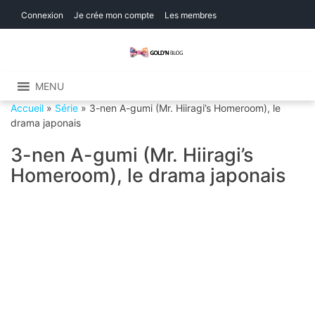
Skip
Skip
Connexion
Je crée mon compte
Les membres
to
to
navigation
content
Gold'n Blog
Critique de séries et films, recettes de
cuisine
MENU
Accueil
»
Série
»
3-nen A-gumi (Mr. Hiiragi’s Homeroom), le
drama japonais
3-nen A-gumi (Mr. Hiiragi’s
Homeroom), le drama japonais