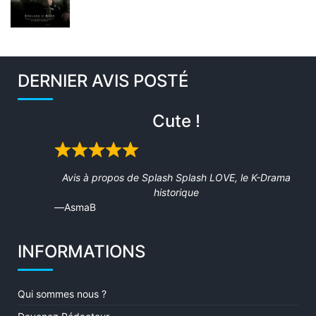
DERNIER AVIS POSTÉ
Cute !
Rated
5
Avis à propos de
Splash Splash LOVE, le K-Drama
out
historique
of
AsmaB
5
INFORMATIONS
Qui sommes nous ?