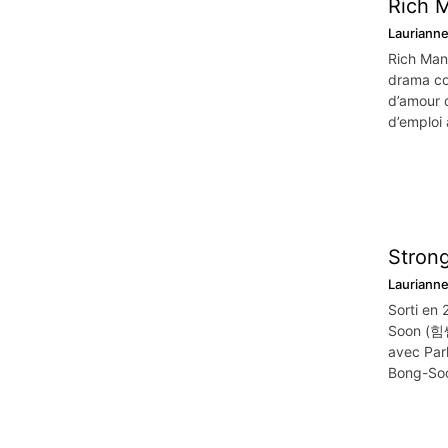
Rich 
Lauriann
Rich Ma
drama com
d’amour 
d’emploi 
Strong
Lauriann
Sorti en
Soon (힘
avec Park
Bong-Soo