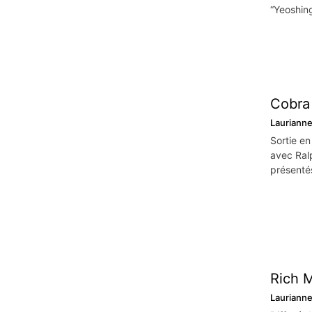
“Yeoshin
Cobra 
Lauriann
Sortie en
avec Ralp
présenté
Rich 
Lauriann