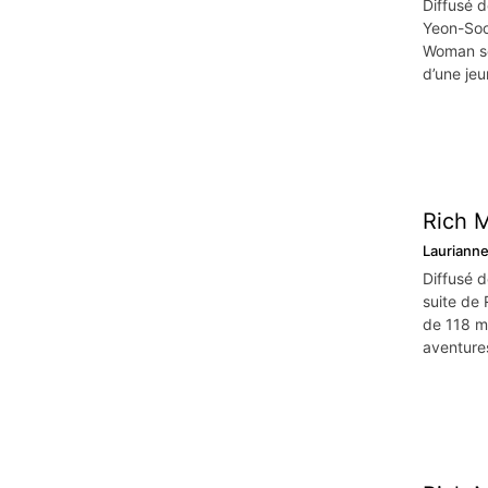
Diffusé 
Yeon-Soo
Woman sor
d’une je
Rich 
Lauriann
Diffusé d
suite de
de 118 m
aventure