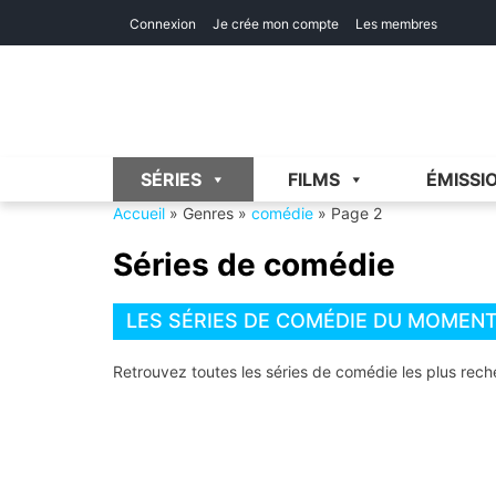
Skip
Skip
Connexion
Je crée mon compte
Les membres
to
to
navigation
content
SÉRIES
FILMS
ÉMISSI
Accueil
»
Genres
»
comédie
»
Page 2
Séries de comédie
LES SÉRIES DE COMÉDIE DU MOMEN
Retrouvez toutes les séries de comédie les plus reche