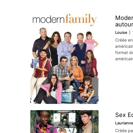
Modern
autour
Louise
Créée en 
américain
format de
américai
Sex Ed
Lauriann
Créée par