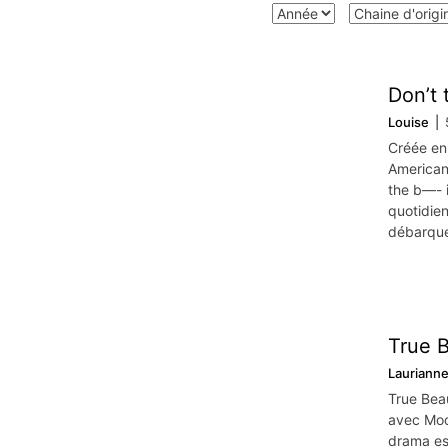
Don’t 
Louise
Créée en
American 
the b—- 
quotidie
débarque
True B
Lauriann
True Bea
avec Moo
drama es