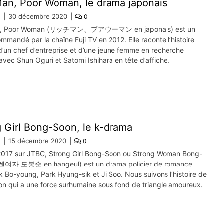
Man, Poor Woman, le drama japonais
e
30 décembre 2020
0
n, Poor Woman (リッチマン、プアウーマン en japonais) est un
mandé par la chaîne Fuji TV en 2012. Elle raconte l’histoire
d’un chef d’entreprise et d’une jeune femme en recherche
avec Shun Oguri et Satomi Ishihara en tête d’affiche.
 Girl Bong-Soon, le k-drama
e
15 décembre 2020
0
 2017 sur JTBC, Strong Girl Bong-Soon ou Strong Woman Bong-
쎈여자 도봉순 en hangeul) est un drama policier de romance
 Bo-young, Park Hyung-sik et Ji Soo. Nous suivons l’histoire de
n qui a une force surhumaine sous fond de triangle amoureux.