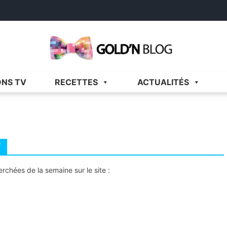
Gold'n Blog
Critique de séries et films, recettes de cuisine
ONS TV
RECETTES
ACTUALITÉS
T
rchées de la semaine sur le site :