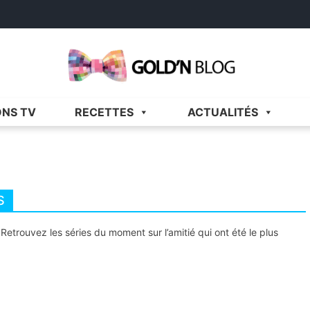
Gold'n Blog
Critique de séries et films, recettes de cuisine
ONS TV
RECETTES
ACTUALITÉS
S
 Retrouvez les séries du moment sur l’amitié qui ont été le plus