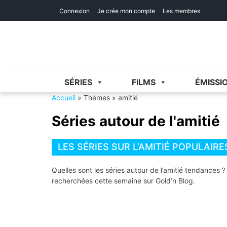
Skip
Skip
Connexion
Je crée mon compte
Les membres
to
to
navigation
content
SÉRIES
FILMS
ÉMISSI
Accueil
»
Thèmes
»
amitié
Séries autour de l'amitié
LES SÉRIES SUR L’AMITIÉ POPULAIRE
Quelles sont les séries autour de l’amitié tendances ?
recherchées cette semaine sur Gold’n Blog.