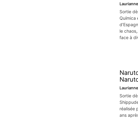
Lauriann
Sortie dè
Química e
d’Espagne
le chaos,
face à di
Naruto
Narut
Lauriann
Sortie dè
Shippude
réalisée 
ans aprè