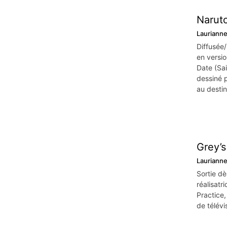
Naruto
Lauriann
Diffusée
en versio
Date (Sai
dessiné p
au destin
Grey’s
Lauriann
Sortie dè
réalisatr
Practice,
de télévi