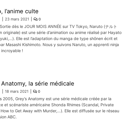
, l’anime culte
e
23 mars 2021
0
/Sortie dès le JOUR MOIS ANNÉE sur TV Tokyo, Naruto (ナルト
n originale) est une série d’animation ou anime réalisé par Hayato
yuki,…). Elle est l’adaptation du manga de type shōnen écrit et
ar Masashi Kishimoto. Nous y suivons Naruto, un apprenti ninja
 incroyable !
 Anatomy, la série médicale
e
18 mars 2021
0
s 2005, Grey’s Anatomy est une série médicale créée par la
ice et scénariste américaine Shonda Rhimes (Scandal, Private
 How to Get Away with Murder,…). Elle est diffusée sur le réseau
sion ABC.