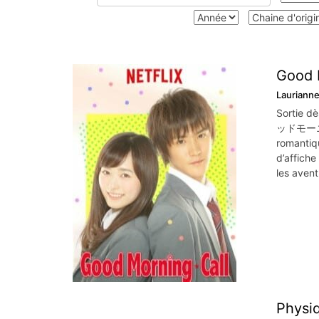
Good M
Lauriann
Sortie dè
ッドモーニング
romantiq
d’affiche
les avent
Physiq