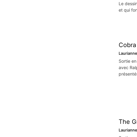
Le dessin
et qui fo
Cobra 
Lauriann
Sortie en
avec Ralp
présenté
The G
Lauriann