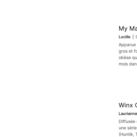
My Mad
Lucille
Apparue s
gros et f
obèse qui
mois dans
Winx C
Lauriann
Diffusée 
une série
(Huntik,