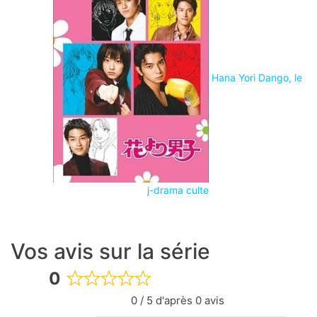
Hana Yori Dango, le
j-drama culte
Vos avis sur la série
0
Rated
0 / 5 d'après 0 avis
0
out