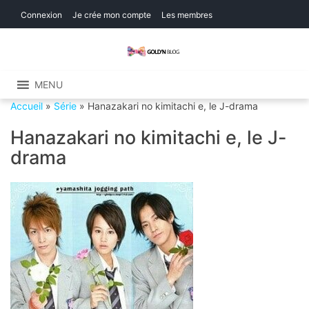
Skip
Skip
Connexion
Je crée mon compte
Les membres
to
to
navigation
content
Gold'n Blog
Critique de séries et films, recettes de
cuisine
MENU
Accueil
»
Série
»
Hanazakari no kimitachi e, le J-drama
Hanazakari no kimitachi e, le J-
drama