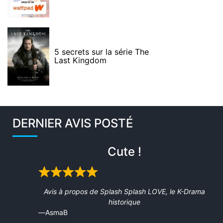
5 secrets sur la série The
Last Kingdom
DERNIER AVIS POSTÉ
Cute !
Rated
5
Avis à propos de
Splash Splash LOVE, le K-Drama
out
historique
of
AsmaB
5