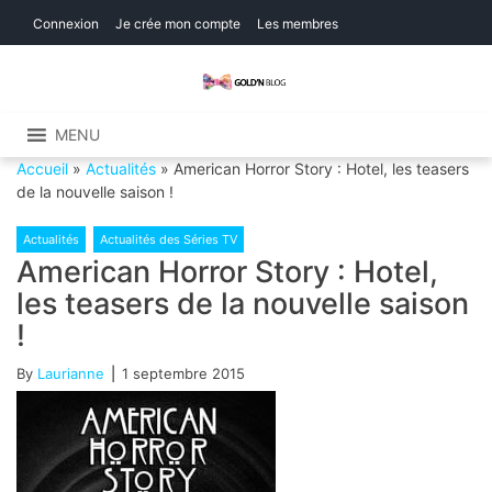
Skip
Skip
Connexion
Je crée mon compte
Les membres
to
to
navigation
content
Gold'n Blog
Critique de séries et films, recettes de
cuisine
MENU
Accueil
»
Actualités
»
American Horror Story : Hotel, les teasers
de la nouvelle saison !
Actualités
Actualités des Séries TV
American Horror Story : Hotel,
les teasers de la nouvelle saison
!
By
Laurianne
1 septembre 2015