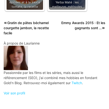
épicées et à la sauce
Yerba Maté : les
tomate, la recette
meilleures méthodes
Navigation
Gratin de pâtes béchamel
Emmy Awards 2015 : Et les
courgette jambon, la recette
gagnants sont …
de
facile
l’article
À propos de
Laurianne
Passionnée par les films et les séries, mais aussi le
référencement (SEO), j'ai combiné mes hobbies en fondant
Gold'n Blog. Retrouvez-moi également sur
Twitch
.
Voir son profil