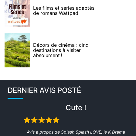
Les films et séries adaptés
de romans Wattpad
Décors de cinéma : cinq
destinations à visiter
absolument !
DERNIER AVIS POSTÉ
Cute !
Rated
5
Avis à propos de
Splash Splash LOVE, le K-Drama
out