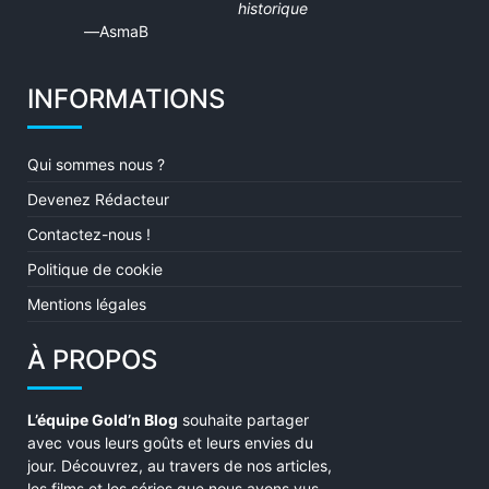
historique
of
AsmaB
5
INFORMATIONS
Qui sommes nous ?
Devenez Rédacteur
Contactez-nous !
Politique de cookie
Mentions légales
À PROPOS
L’équipe Gold’n Blog
souhaite partager
avec vous leurs goûts et leurs envies du
jour. Découvrez, au travers de nos articles,
les films et les séries que nous avons vus