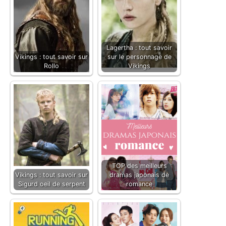
Lagertha : tout savoir
Vikings : tout savoir sur
sur le personnage de
Rollo
Vikings
TOP des meilleurs
Vikings : tout savoir sur
dramas japonais de
Sigurd oeil de serpent
romance