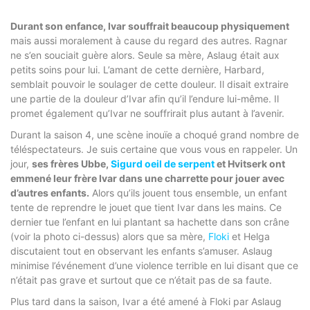
Durant son enfance, Ivar souffrait beaucoup physiquement
mais aussi moralement à cause du regard des autres. Ragnar
ne s’en souciait guère alors. Seule sa mère, Aslaug était aux
petits soins pour lui. L’amant de cette dernière, Harbard,
semblait pouvoir le soulager de cette douleur. Il disait extraire
une partie de la douleur d’Ivar afin qu’il l’endure lui-même. Il
promet également qu’Ivar ne souffrirait plus autant à l’avenir.
Durant la saison 4, une scène inouïe a choqué grand nombre de
téléspectateurs. Je suis certaine que vous vous en rappeler. Un
jour,
ses frères Ubbe,
Sigurd oeil de serpent
et Hvitserk ont
emmené leur frère Ivar dans une charrette pour jouer avec
d’autres enfants.
Alors qu’ils jouent tous ensemble, un enfant
tente de reprendre le jouet que tient Ivar dans les mains. Ce
dernier tue l’enfant en lui plantant sa hachette dans son crâne
(voir la photo ci-dessus) alors que sa mère,
Floki
et Helga
discutaient tout en observant les enfants s’amuser. Aslaug
minimise l’événement d’une violence terrible en lui disant que ce
n’était pas grave et surtout que ce n’était pas de sa faute.
Plus tard dans la saison, Ivar a été amené à Floki par Aslaug