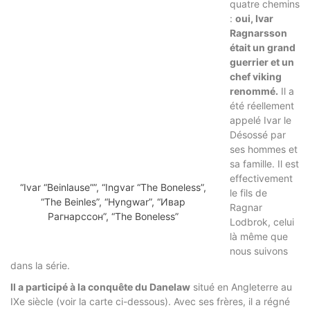
quatre chemins
:
oui, Ivar
Ragnarsson
était un grand
guerrier et un
chef viking
renommé.
Il a
été réellement
appelé Ivar le
Désossé par
ses hommes et
sa famille. Il est
effectivement
“Ivar “Beinlause””, “Ingvar “The Boneless”,
le fils de
“The Beinles”, “Hyngwar”, “Ивар
Ragnar
Рагнарссон”, “The Boneless”
Lodbrok, celui
là même que
nous suivons
dans la série.
Il a participé à la conquête du Danelaw
situé en Angleterre au
IXe siècle (voir la carte ci-dessous). Avec ses frères, il a régné