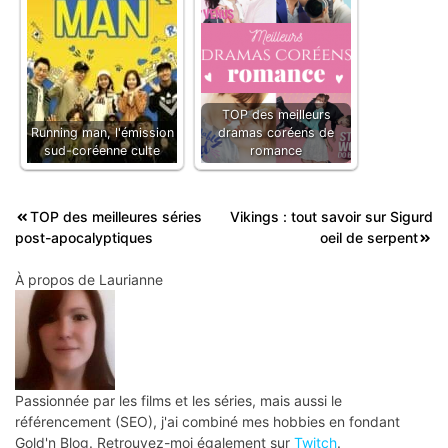
TOP des meilleurs
Running man, l'émission
dramas coréens de
sud-coréenne culte
romance
Navigation
TOP des meilleures séries
Vikings : tout savoir sur Sigurd
post-apocalyptiques
oeil de serpent
de
l’article
À propos de
Laurianne
Passionnée par les films et les séries, mais aussi le
référencement (SEO), j'ai combiné mes hobbies en fondant
Gold'n Blog. Retrouvez-moi également sur
Twitch
.