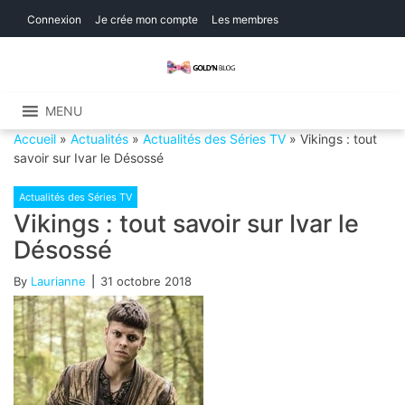
Skip
Skip
Connexion
Je crée mon compte
Les membres
to
to
navigation
content
Gold'n Blog
Critique de séries et films, recettes de
cuisine
MENU
Accueil
»
Actualités
»
Actualités des Séries TV
»
Vikings : tout
savoir sur Ivar le Désossé
Actualités des Séries TV
Vikings : tout savoir sur Ivar le
Désossé
By
Laurianne
31 octobre 2018