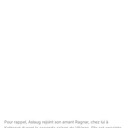
Pour rappel, Aslaug rejoint son amant Ragnar, chez lui à
Kattegat durant la seconde saison de Vikings. Elle est enceinte