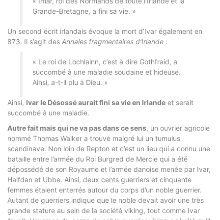
« Imar, roi des Normands de toute l’Irlande et la
Grande-Bretagne, a fini sa vie. »
Un second écrit irlandais évoque la mort d’Ivar également en
873. Il s’agit des
Annales fragmentaires d’Irlande
:
« Le roi de Lochlainn, c’est à dire Gothfraid, a
succombé à une maladie soudaine et hideuse.
Ainsi, a-t-il plu à Dieu. »
Ainsi,
Ivar le Désossé aurait fini sa vie en Irlande
et serait
succombé à une maladie.
Autre fait mais qui ne va pas dans ce sens
, un ouvrier agricole
nommé Thomas Walker a trouvé malgré lui un tumulus
scandinave. Non loin de Repton et c’est un lieu qui a connu une
bataille entre l’armée du Roi Burgred de Mercie qui a été
dépossédé de son Royaume et l’armée danoise menée par Ivar,
Halfdan et Ubbe. Ainsi, deux cents guerriers et cinquante
femmes étaient enterrés autour du corps d’un noble guerrier.
Autant de guerriers indique que le noble devait avoir une très
grande stature au sein de la société viking, tout comme Ivar