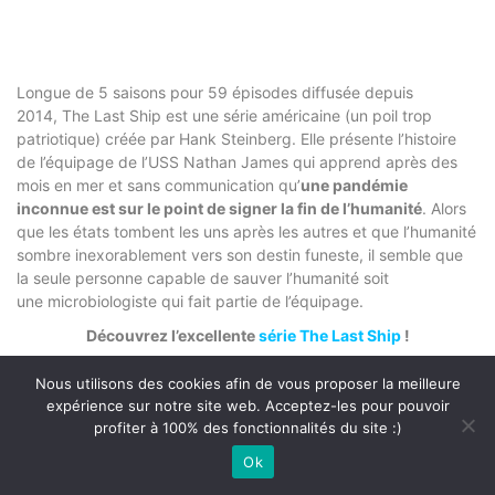
Longue de 5 saisons pour 59 épisodes diffusée depuis
2014, The Last Ship est une série américaine (un poil trop
patriotique) créée par Hank Steinberg. Elle présente l’histoire
de l’équipage de l’USS Nathan James qui apprend après des
mois en mer et sans communication qu’
une pandémie
inconnue est sur le point de signer la fin de l’humanité
. Alors
que les états tombent les uns après les autres et que l’humanité
sombre inexorablement vers son destin funeste, il semble que
la seule personne capable de sauver l’humanité soit
une microbiologiste qui fait partie de l’équipage.
Découvrez l’excellente
série The Last Ship
!
Nous utilisons des cookies afin de vous proposer la meilleure
expérience sur notre site web. Acceptez-les pour pouvoir
3 – The Handmaid’s Tale
profiter à 100% des fonctionnalités du site :)
Ok