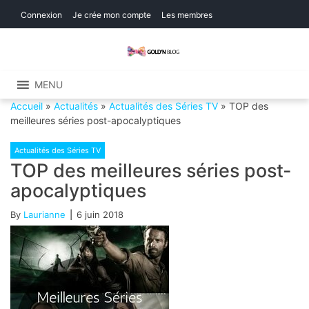
Skip
Skip
Connexion
Je crée mon compte
Les membres
to
to
navigation
content
Gold'n Blog
Critique de séries et films, recettes de
cuisine
MENU
Accueil
»
Actualités
»
Actualités des Séries TV
»
TOP des
meilleures séries post-apocalyptiques
Actualités des Séries TV
TOP des meilleures séries post-
apocalyptiques
By
Laurianne
6 juin 2018