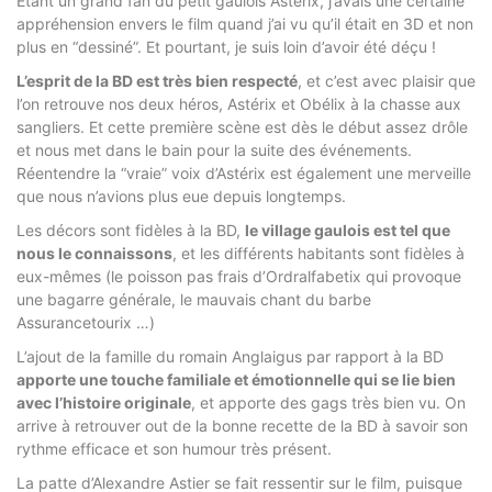
Étant un grand fan du petit gaulois Astérix, j’avais une certaine
appréhension envers le film quand j’ai vu qu’il était en 3D et non
plus en “dessiné”. Et pourtant, je suis loin d’avoir été déçu !
L’esprit de la BD est très bien respecté
, et c’est avec plaisir que
l’on retrouve nos deux héros, Astérix et Obélix à la chasse aux
sangliers. Et cette première scène est dès le début assez drôle
et nous met dans le bain pour la suite des événements.
Réentendre la “vraie” voix d’Astérix est également une merveille
que nous n’avions plus eue depuis longtemps.
Les décors sont fidèles à la BD,
le village gaulois est tel que
nous le connaissons
, et les différents habitants sont fidèles à
eux-mêmes (le poisson pas frais d’Ordralfabetix qui provoque
une bagarre générale, le mauvais chant du barbe
Assurancetourix …)
L’ajout de la famille du romain Anglaigus par rapport à la BD
apporte une touche familiale et émotionnelle qui se lie bien
avec l’histoire originale
, et apporte des gags très bien vu. On
arrive à retrouver out de la bonne recette de la BD à savoir son
rythme efficace et son humour très présent.
La patte d’Alexandre Astier se fait ressentir sur le film, puisque