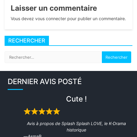
Laisser un commentaire
Vous devez vous connecter pour publier un commentaire.
RECHERCHER
Rechercher :
DERNIER AVIS POSTÉ
Cute !
Rated
5
Avis à propos de
Splash Splash LOVE, le K-Drama
out
historique
of
AsmaB