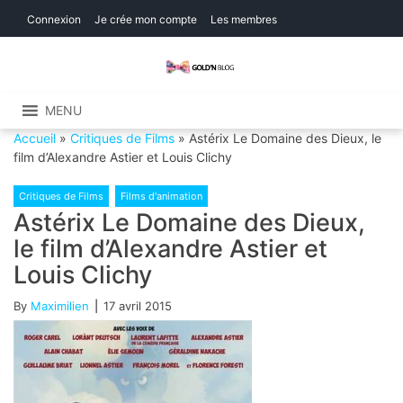
Skip
Skip
Connexion
Je crée mon compte
Les membres
to
to
navigation
content
Gold'n Blog
Critique de séries et films, recettes de
cuisine
MENU
Accueil
»
Critiques de Films
»
Astérix Le Domaine des Dieux, le
film d’Alexandre Astier et Louis Clichy
Critiques de Films
Films d'animation
Astérix Le Domaine des Dieux,
le film d’Alexandre Astier et
Louis Clichy
By
Maximilien
17 avril 2015