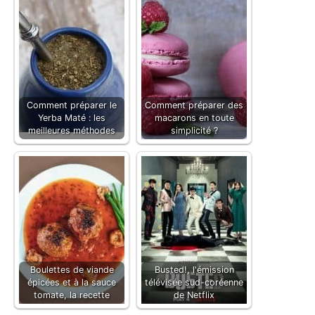
Comment préparer le
Comment préparer des
Yerba Maté : les
macarons en toute
meilleures méthodes
simplicité ?
Boulettes de viande
Busted!, l'émission
épicées et à la sauce
télévisée sud-coréenne
tomate, la recette
de Netflix