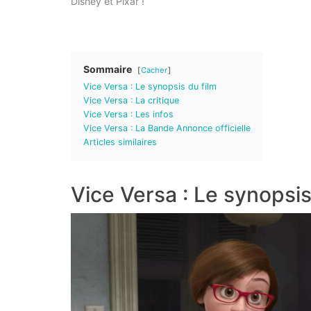
Disney et Pixar !
Sommaire
Cacher
Vice Versa : Le synopsis du film
Vice Versa : La critique
Vice Versa : Les infos
Vice Versa : La Bande Annonce officielle
Articles similaires
Vice Versa : Le synopsis