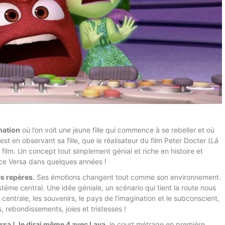
mation
où l’on voit une jeune fille qui commence à se rebeller et où
est en observant sa fille, que le réalisateur du film Peter Docter (
Là
 film. Un concept tout simplement génial et riche en histoire et
ce Versa dans quelques années !
es repères.
Ses émotions changent tout comme son environnement.
stème central. Une idée géniale, un scénario qui tient la route nous
entrale, les souvenirs, le pays de l’imagination et le subconscient,
, rebondissements, joies et tristesses !
rsa ! Je dirai même 4 avec Lava
, le court métrage en première