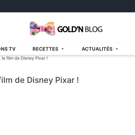
Gold'n Blog
Critique de séries et films, recettes de cuisine
ONS TV
RECETTES
ACTUALITÉS
 le film de Disney Pixar !
film de Disney Pixar !