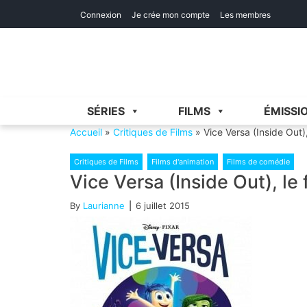
Skip
Skip
Connexion
Je crée mon compte
Les membres
to
to
navigation
content
SÉRIES
FILMS
ÉMISSI
Accueil
»
Critiques de Films
»
Vice Versa (Inside Out),
Critiques de Films
Films d'animation
Films de comédie
Vice Versa (Inside Out), le 
By
Laurianne
6 juillet 2015