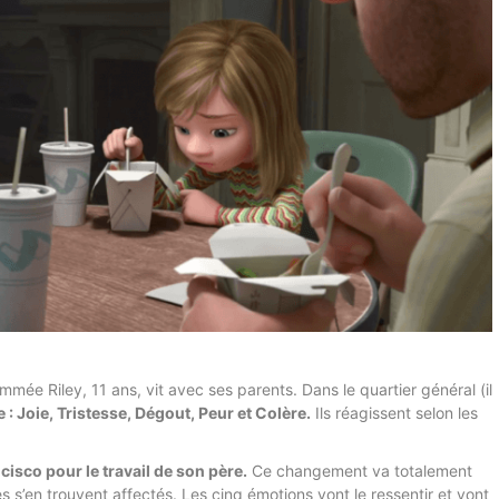
ommée Riley, 11 ans, vit avec ses parents. Dans le quartier général (il
 : Joie, Tristesse, Dégout, Peur et Colère.
Ils réagissent selon les
cisco pour le travail de son père.
Ce changement va totalement
s s’en trouvent affectés. Les cinq émotions vont le ressentir et vont