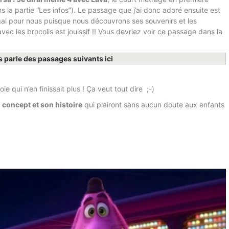
s la partie “Les infos”). Le passage que j’ai donc adoré ensuite est
régal pour nous puisque nous découvrons ses souvenirs et les
ec les brocolis est jouissif !! Vous devriez voir ce passage dans la
s parle des passages suivants ici
e qui n’en finissait plus ! Ça veut tout dire ;-)
 concept et son histoire
qui plairont sans aucun doute aux enfants