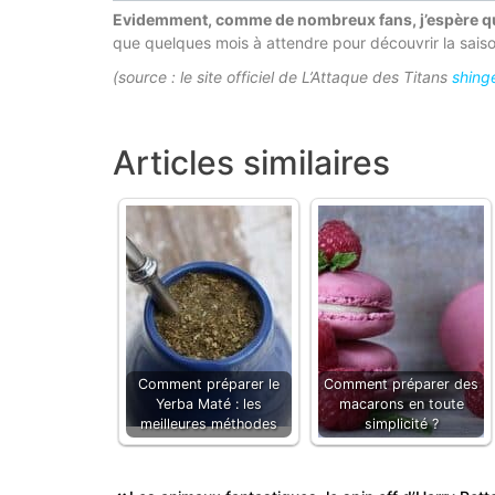
Evidemment, comme de nombreux fans, j’espère qu
que quelques mois à attendre pour découvrir la saiso
(source : le site officiel de L’Attaque des Titans
shinge
Articles similaires
Comment préparer le
Comment préparer des
Yerba Maté : les
macarons en toute
meilleures méthodes
simplicité ?