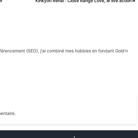
er
Kinkyori Renai : Close Range Love, le live action
 référencement (SEO), j'ai combiné mes hobbies en fondant Gold'n
entaire.