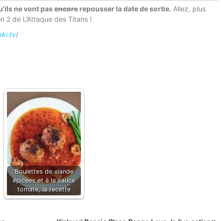
’ils ne vont pas
encore
repousser la date de sortie.
Allez, plus
n 2 de L’Attaque des Titans !
ki.tv
)
Boulettes de viande
épicées et à la sauce
tomate, la recette