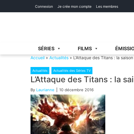
Skip
Skip
Connexion
Je crée mon compte
Les membres
to
to
navigation
content
SÉRIES
FILMS
ÉMISSI
Accueil
»
Actualités
»
L’Attaque des Titans : la saison
Actualités
Actualités des Séries TV
L’Attaque des Titans : la sa
By
Laurianne
10 décembre 2016