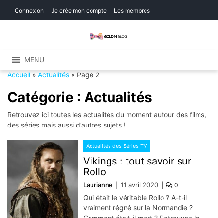
Skip
Skip
Connexion
Je crée mon compte
Les membres
to
to
navigation
content
Gold'n Blog
Critique de séries et films, recettes de
cuisine
MENU
Accueil
»
Actualités
»
Page 2
Catégorie :
Actualités
Retrouvez ici toutes les actualités du moment autour des films,
des séries mais aussi d’autres sujets !
Actualités des Séries TV
Vikings : tout savoir sur
Rollo
Laurianne
11 avril 2020
0
Qui était le véritable Rollo ? A-t-il
vraiment régné sur la Normandie ?
Comment était-il mort ? Retrouvez la