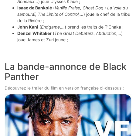
Anneaux…
) joue Ulysses Klaue ;
Isaac de Bankolé
(
Vanille Fraise,
Ghost Dog : La Voie du
samouraï,
The Limits of Control,…
) joue le chef de la tribu
de la Rivière ;
John Kani
(
Endgame
,…) prend les traits de T’Chaka ;
Denzel Whitaker
(
The Great Debaters
,
Abduction
,…)
joue James et Zuri jeune ;
La bande-annonce de Black
Panther
Découvrez le trailer du film en version française ci-dessous :