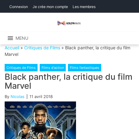
Skip
Skip
Connexion
Je crée mon compte
Les membres
to
to
navigation
content
Gold'n Blog
Critique de séries et films, recettes de
cuisine
MENU
Accueil
»
Critiques de Films
»
Black panther, la critique du film
Marvel
Critiques de Films
Films d'action
Films fantastiques
Black panther, la critique du film
Marvel
By
Nicolas
11 avril 2018