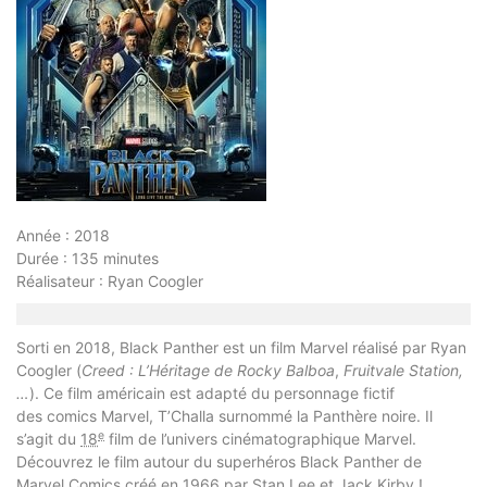
Année : 2018
Durée : 135 minutes
Réalisateur : Ryan Coogler
Sorti en 2018, Black Panther est un film Marvel réalisé par Ryan
Coogler (
Creed : L’Héritage de Rocky Balboa
,
Fruitvale Station,
…
). Ce film américain est adapté du personnage fictif
des comics Marvel, T’Challa surnommé la Panthère noire. Il
e
s’agit du
18
film de l’univers cinématographique Marvel.
Découvrez le film autour du superhéros Black Panther de
Marvel Comics créé en 1966 par Stan Lee et Jack Kirby !