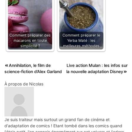
Comment préparer des
Comment préparer le
macarons en toute
Yerba Maté : les
simplicité ?
meilleures méthodes
Navigation
Annihilation, le film de
Live action Mulan : les infos sur
science-fiction d’Alex Garland
la nouvelle adaptation Disney
de
l’article
À propos de
Nicolas
Je suis traiteur mais surtout un grand fan de cinéma et
d'adaptation de comics ! Etant tombé dans les comics quand
j'étais petit, j'en connais énormément sur cet univers et j'adore