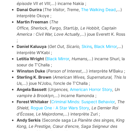
épisode VII et VIII,…
) incarne Nakia ;
Danai Gurira
(
The Visitor
,
Treme
,
The Walking Dead
,…)
interprète Okoye ;
Martin Freeman
(
The
Office,
Sherlock,
Fargo,
StartUp, Le Hobbit, Captain
America : Civil War, Love Actually,…
) joue Everett K. Ross
;
Daniel Kaluuya
(
Get Out, Sicario,
Skins
,
Black Mirror
,…
)
interprète W’Kabi ;
Letitia Wright
(
Black Mirror
, Humans,…
) incarne Shuri, la
soeur de T’Challa ;
Winston Duke
(
Person of Interest
,…) interprète M’Baku ;
Sterling K. Brown
(
American Wives, Supernatural, This Is
Us,…
) joue N’Jobu, l’oncle de T’Challa ;
Angela Bassett
(
Urgences,
American Horror Story
, Un
vampire à Brooklyn,…
) incarne Ramonda ;
Forest Whitaker
(
Criminal Minds: Suspect Behavior
, The
Shield,
Rogue One : A Star Wars Story
, Le Dernier Roi
d’Écosse, Le Majordome,…
) interprète Zuri ;
Andy Serkis
(Seconde saga
La Planète des singes, King
Kong, Le Prestige, Cœur d’encre, Saga Seigneur des