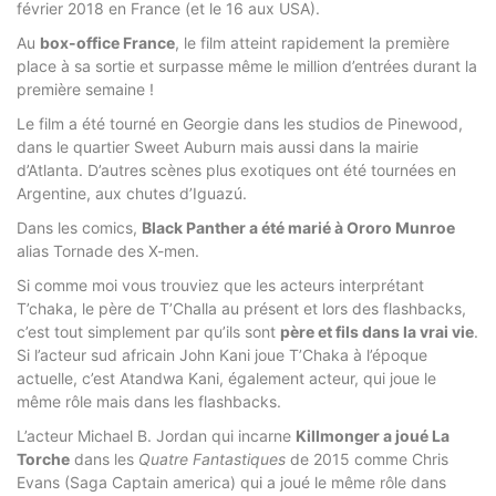
février 2018 en France (et le 16 aux USA).
Au
box-office France
, le film atteint rapidement la première
place à sa sortie et surpasse même le million d’entrées durant la
première semaine !
Le film a été tourné en Georgie dans les studios de Pinewood,
dans le quartier
Sweet Auburn
mais aussi dans la mairie
d’Atlanta. D’autres scènes plus exotiques ont été tournées en
Argentine, aux chutes d’Iguazú.
Dans les comics,
Black Panther a été marié à Ororo Munroe
alias Tornade des X-men.
Si comme moi vous trouviez que les acteurs interprétant
T’chaka, le père de T’Challa au présent et lors des flashbacks,
c’est tout simplement par qu’ils sont
père et fils dans la vrai vie
.
Si l’acteur sud africain John Kani joue T’Chaka à l’époque
actuelle, c’est Atandwa Kani, également acteur, qui joue le
même rôle mais dans les flashbacks.
L’acteur Michael B. Jordan qui incarne
Killmonger a joué La
Torche
dans les
Quatre Fantastiques
de 2015 comme Chris
Evans (Saga Captain america) qui a joué le même rôle dans