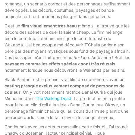
romance, un scénario correct et des personnages suffisamment
développés. Les décors, costumes, paysages et bande
originale font tout pour nous plonger dans cet univers.
C’est un
film visuellement très beau
même si j’ai trouvé que les
décors des scènes de duel faisaient cheap. Le film mélange
bien le côté tribal africain ainsi que le côté futuriste du
Wakanda. J’ai beaucoup aimé découvrir T’Challa parler à son
père par des moyens mystiques sous fond de paysage africain.
Ces passages m’ont fait penser au
Roi Lion
. Ambiance ! Bref, les
paysages comme les effets spéciaux sont très réussis
,
notamment lorsque nous découvrons le Wakanda par les airs.
Black Panther est le premier vrai film de super-héros avec un
casting presque exclusivement composé de personnes de
couleur
. On y voit notamment l’actrice Danai Gurira qui joue
Michonne dans
The Walking Dead
. La production en a profité
pour faire un clin d’œil à la série : Danai Gurira joue Okoye, un
personnage féminin chauve qui au cours du film se plaint d’une
perruque qui lui simule le fait d’avoir des longs cheveux.
Continuons avec les acteurs masculins cette fois-ci. J’ai trouvé
Chadwick Boseman, l’acteur principal génial. Il joue