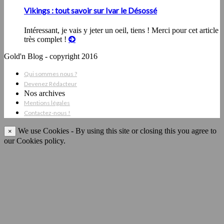
Vikings : tout savoir sur Ivar le Désossé
Intéressant, je vais y jeter un oeil, tiens ! Merci pour cet article
très complet !
Gold'n Blog - copyright 2016
Qui sommes nous ?
Devenez Rédacteur
Nos archives
Mentions légales
Contactez-nous !
We use Cookies - By using this site or closing this you agree to
×
our Cookies policy.