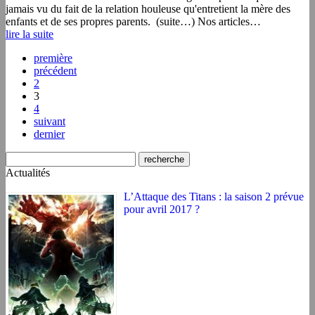
jamais vu du fait de la relation houleuse qu'entretient la mère des
enfants et de ses propres parents. (suite…) Nos articles…
lire la suite
première
précédent
2
3
4
suivant
dernier
Actualités
L’Attaque des Titans : la saison 2 prévue
pour avril 2017 ?