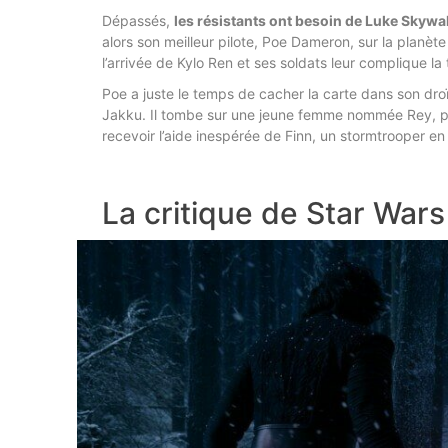
Dépassés,
les résistants ont besoin de Luke Skywa
alors son meilleur pilote, Poe Dameron, sur la planè
l’arrivée de Kylo Ren et ses soldats leur complique la
Poe a juste le temps de cacher la carte dans son droï
Jakku. Il tombe sur une jeune femme nommée Rey, pil
recevoir l’aide inespérée de Finn, un stormtrooper en 
La critique de Star Wars 