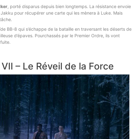
lker
, porté disparus depuis bien longtemps. La résistance envoie
te Jakku pour récupérer une carte qui les mènera à Luke. Mais
 tâche.
de BB-8 qui s’échappe de la bataille en traversant les déserts de
leuse d’épaves. Pourchassés par le Premier Ordre, ils vont
fuite.
VII – Le Réveil de la Force