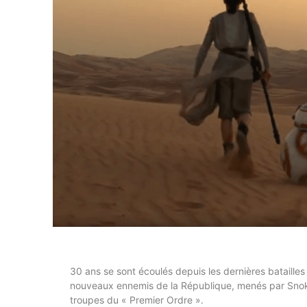
30 ans se sont écoulés depuis les dernières bataille
nouveaux ennemis de la République, menés par Snoke,
troupes du « Premier Ordre ».