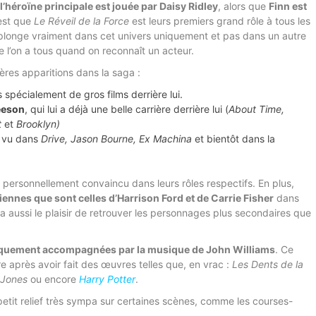
l’héroïne principale est jouée par Daisy Ridley
, alors que
Finn est
’est que
Le Réveil de la Force
est leurs premiers grand rôle à tous les
 plonge vraiment dans cet univers uniquement et pas dans un autre
ue l’on a tous quand on reconnaît un acteur.
ères apparitions dans la saga :
s spécialement de gros films derrière lui.
eeson
, qui lui a déjà une belle carrière derrière lui (
About Time,
t
et
Brooklyn)
à vu dans
Drive, Jason Bourne, Ex Machina
et bientôt dans la
 personnellement convaincu dans leurs rôles respectifs. En plus,
iennes que sont celles d’Harrison Ford et de Carrie Fisher
dans
 a aussi le plaisir de retrouver les personnages plus secondaires que
fiquement accompagnées par la musique de John Williams
. Ce
 après avoir fait des œuvres telles que, en vrac :
Les Dents de la
 Jones
ou encore
Harry Potter
.
etit relief très sympa sur certaines scènes, comme les courses-