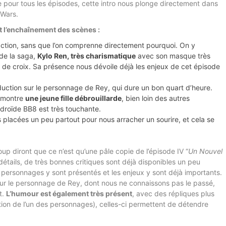
 pour tous les épisodes, cette intro nous plonge directement dans
 Wars.
et l’enchaînement des scènes :
action, sans que l’on comprenne directement pourquoi. On y
de la saga,
Kylo Ren, très charismatique
avec son masque très
e de croix. Sa présence nous dévoile déjà les enjeux de cet épisode
duction sur le personnage de Rey, qui dure un bon quart d’heure.
s montre
une jeune fille débrouillarde
, bien loin des autres
droïde BB8 est très touchante.
lacées un peu partout pour nous arracher un sourire, et cela se
up diront que ce n’est qu’une pâle copie de l’épisode IV “
Un Nouvel
 détails, de très bonnes critiques sont déjà disponibles un peu
x personnages y sont présentés et les enjeux y sont déjà importants.
s sur le personnage de Rey, dont nous ne connaissons pas le passé,
t.
L’humour est également très présent
, avec des répliques plus
parition de l’un des personnages), celles-ci permettent de détendre