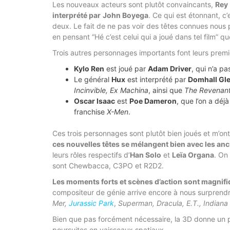
Les nouveaux acteurs sont plutôt convaincants,
Rey
interprété par
John Boyega
. Ce qui est étonnant, c
deux. Le fait de ne pas voir des têtes connues nous
en pensant “Hé c’est celui qui a joué dans tel film” q
Trois autres personnages importants font leurs premi
Kylo Ren
est joué par
Adam Driver
, qui n’a pa
Le général
Hux
est interprété par
Domhall Gl
Incinvible, Ex Machina
, ainsi que
The Revenan
Oscar Isaac
est
Poe Dameron
, que l’on a déj
franchise
X-Men
.
Ces trois personnages sont plutôt bien joués et m’ont
ces nouvelles têtes se mélangent bien avec les anc
leurs rôles respectifs d’
Han Solo
et
Leïa Organa
. On
sont Chewbacca, C3PO et R2D2.
Les moments forts et scènes d’action sont magni
compositeur de génie arrive encore à nous surprendre
Mer,
Jurassic Park
,
Superman, Dracula, E.T., Indiana
Bien que pas forcément nécessaire, la 3D donne un p
poursuites en vaisseaux spatiaux.