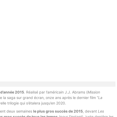
n d’année 2015
. Réalisé par l’américain J.J. Abrams (
Mission
 de la saga sur grand écran, onze ans après le dernier film “
La
elle trilogie qui s’étalera jusqu’en 2020.
ement deux semaines
le plus gros succès de 2015
, devant
Les
lus gros succès de tous les temps
(pour l’instant), juste derrière les