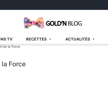
Gold'n Blog
Critique de séries et films, recettes de cuisine
ONS TV
RECETTES
ACTUALITÉS
il de la Force
 la Force