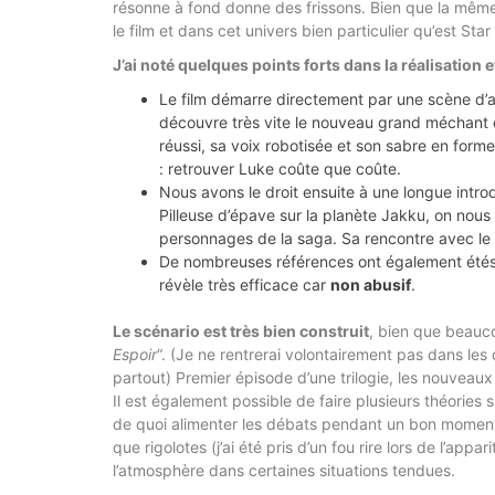
résonne à fond donne des frissons. Bien que la même
le film et dans cet univers bien particulier qu’est Star
J’ai noté quelques points forts dans la réalisation 
Le film démarre directement par une scène d’
découvre très vite le nouveau grand méchant 
réussi, sa voix robotisée et son sabre en form
: retrouver Luke coûte que coûte.
Nous avons le droit ensuite à une longue intro
Pilleuse d’épave sur la planète Jakku, on nou
personnages de la saga. Sa rencontre avec le 
De nombreuses références ont également étés p
révèle très efficace car
non abusif
.
Le scénario est très bien construit
, bien que beauco
Espoir
“. (Je ne rentrerai volontairement pas dans les
partout) Premier épisode d’une trilogie, les nouveau
Il est également possible de faire plusieurs théorie
de quoi alimenter les débats pendant un bon momen
que rigolotes (j’ai été pris d’un fou rire lors de l’ap
l’atmosphère dans certaines situations tendues.