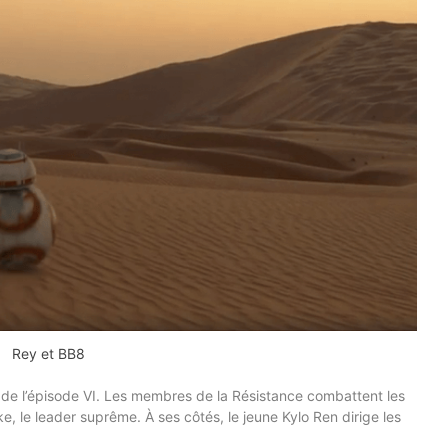
Rey et BB8
s de l’épisode VI. Les membres de la Résistance combattent les
 le leader suprême. À ses côtés, le jeune Kylo Ren dirige les