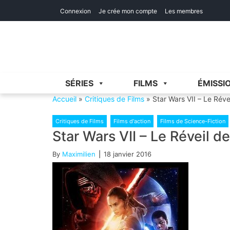
Skip
Skip
Connexion
Je crée mon compte
Les membres
to
to
navigation
content
SÉRIES
FILMS
ÉMISSI
Accueil
»
Critiques de Films
»
Star Wars VII – Le Réve
Critiques de Films
Films d'action
Films de Science-Fiction
Star Wars VII – Le Réveil de
By
Maximilien
18 janvier 2016