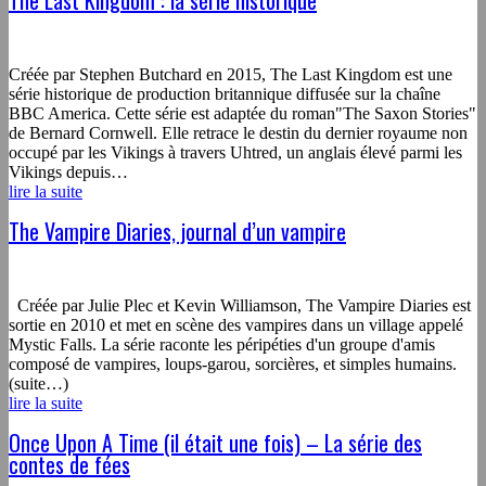
Créée par Stephen Butchard en 2015, The Last Kingdom est une
série historique de production britannique diffusée sur la chaîne
BBC America. Cette série est adaptée du roman"The Saxon Stories"
de Bernard Cornwell. Elle retrace le destin du dernier royaume non
occupé par les Vikings à travers Uhtred, un anglais élevé parmi les
Vikings depuis…
lire la suite
The Vampire Diaries, journal d’un vampire
Créée par Julie Plec et Kevin Williamson, The Vampire Diaries est
sortie en 2010 et met en scène des vampires dans un village appelé
Mystic Falls. La série raconte les péripéties d'un groupe d'amis
composé de vampires, loups-garou, sorcières, et simples humains.
(suite…)
lire la suite
Once Upon A Time (il était une fois) – La série des
contes de fées