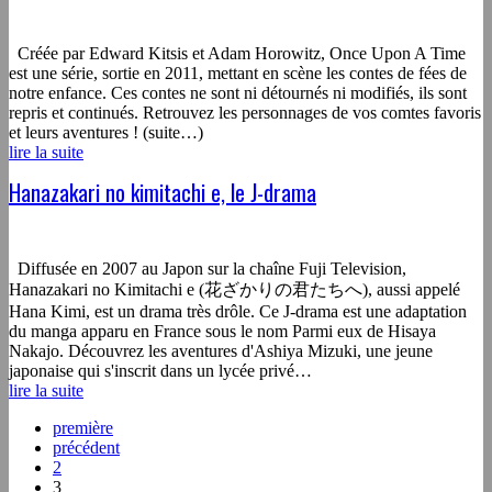
Créée par Edward Kitsis et Adam Horowitz, Once Upon A Time
est une série, sortie en 2011, mettant en scène les contes de fées de
notre enfance. Ces contes ne sont ni détournés ni modifiés, ils sont
repris et continués. Retrouvez les personnages de vos comtes favoris
et leurs aventures ! (suite…)
lire la suite
Hanazakari no kimitachi e, le J-drama
Diffusée en 2007 au Japon sur la chaîne Fuji Television,
Hanazakari no Kimitachi e (花ざかりの君たちへ), aussi appelé
Hana Kimi, est un drama très drôle. Ce J-drama est une adaptation
du manga apparu en France sous le nom Parmi eux de Hisaya
Nakajo. Découvrez les aventures d'Ashiya Mizuki, une jeune
japonaise qui s'inscrit dans un lycée privé…
lire la suite
première
précédent
2
3