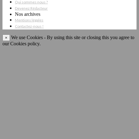
Qui sommes nous ?
Devenez Rédacteur
Nos archives
Mentions légales
Contactez-nous !
We use Cookies - By using this site or closing this you agree to
×
our Cookies policy.