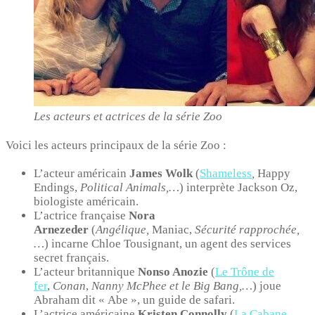
Les acteurs et actrices de la série Zoo
Voici les acteurs principaux de la série Zoo :
L’acteur américain
James Wolk
(
Shameless
,
Happy
Endings,
Political Animals,…
) interprète Jackson Oz,
biologiste américain.
L’actrice française
Nora
Arnezeder
(
Angélique,
Maniac,
Sécurité rapprochée,
…
) incarne Chloe Tousignant, un agent des services
secret français.
L’acteur britannique
Nonso Anozie
(
Le Trône de
fer
,
Conan
,
Nanny McPhee et le Big Bang,…
) joue
Abraham dit « Abe », un guide de safari.
L’actrice américaine
Kristen Connolly
(
La Cabane