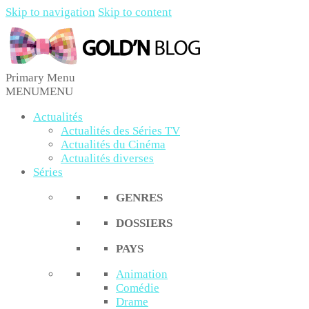
Skip to navigation
Skip to content
Primary Menu
Gold'n Blog
Critique de séries et films, recettes de cuisine
MENU
MENU
Actualités
Actualités des Séries TV
Actualités du Cinéma
Actualités diverses
Séries
GENRES
DOSSIERS
PAYS
Animation
Comédie
Drame