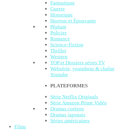
Fantastique
Guerre
Historique
Horreur et Épouvante
Péplum
Policier
Romance
Science-Fiction
Thriller
Western
TOP et Dossiers séries TV
Websérie, youtubeur & chaîne
Youtube
PLATEFORMES
Série Netflix Originals
Série Amazon Prime Vidéo
Dramas coréens
Dramas japonais
Séries américaines
Films