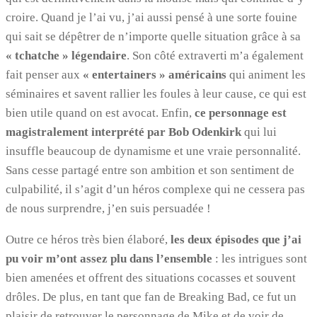
croire. Quand je l’ai vu, j’ai aussi pensé à une sorte fouine
qui sait se dépêtrer de n’importe quelle situation grâce à sa
« tchatche » légendaire
. Son côté extraverti m’a également
fait penser aux
« entertainers » américains
qui animent les
séminaires et savent rallier les foules à leur cause, ce qui est
bien utile quand on est avocat. Enfin,
ce personnage est
magistralement interprété par Bob Odenkirk
qui lui
insuffle beaucoup de dynamisme et une vraie personnalité.
Sans cesse partagé entre son ambition et son sentiment de
culpabilité, il s’agit d’un héros complexe qui ne cessera pas
de nous surprendre, j’en suis persuadée !
Outre ce héros très bien élaboré,
les deux épisodes que j’ai
pu voir m’ont assez plu dans l’ensemble
: les intrigues sont
bien amenées et offrent des situations cocasses et souvent
drôles. De plus, en tant que fan de Breaking Bad, ce fut un
plaisir de retrouver le personnage de Mike et de voir de