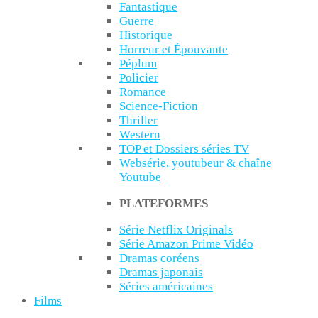
Fantastique
Guerre
Historique
Horreur et Épouvante
Péplum
Policier
Romance
Science-Fiction
Thriller
Western
TOP et Dossiers séries TV
Websérie, youtubeur & chaîne
Youtube
PLATEFORMES
Série Netflix Originals
Série Amazon Prime Vidéo
Dramas coréens
Dramas japonais
Séries américaines
Films