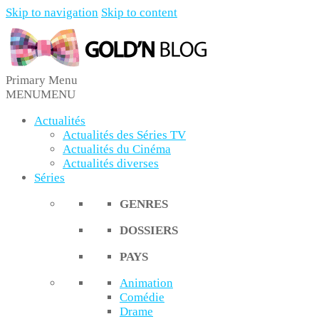
Skip to navigation
Skip to content
Primary Menu
Gold'n Blog
Critique de séries et films, recettes de cuisine
MENU
MENU
Actualités
Actualités des Séries TV
Actualités du Cinéma
Actualités diverses
Séries
GENRES
DOSSIERS
PAYS
Animation
Comédie
Drame