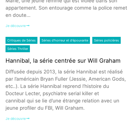
Marie, une jeune femme qui est violée dans son
appartement. Son entourage comme la police remet
en doute…
Je découvre
Critiques de Séries
Séries d'horreur et d'épouvante
Séries policières
Séries Thriller
Hannibal, la série centrée sur Will Graham
Diffusée depuis 2013, la série Hannibal est réalisé
par l’américain Bryan Fuller (Jessie, American Gods,
etc..). La série Hannibal reprend l’histoire du
Docteur Lecter, psychiatre serial killer et
cannibal qui se lie d’une étrange relation avec un
jeune profiler du FBI, Will Graham.
Je découvre