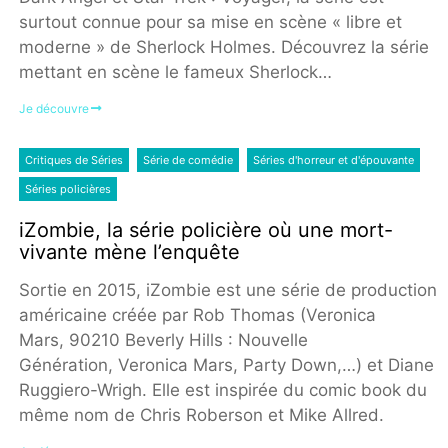
surtout connue pour sa mise en scène « libre et
moderne » de Sherlock Holmes. Découvrez la série
mettant en scène le fameux Sherlock…
Je découvre
Critiques de Séries
Série de comédie
Séries d'horreur et d'épouvante
Séries policières
iZombie, la série policière où une mort-
vivante mène l’enquête
Sortie en 2015, iZombie est une série de production
américaine créée par Rob Thomas (Veronica
Mars, 90210 Beverly Hills : Nouvelle
Génération, Veronica Mars, Party Down,…) et Diane
Ruggiero-Wrigh. Elle est inspirée du comic book du
même nom de Chris Roberson et Mike Allred.