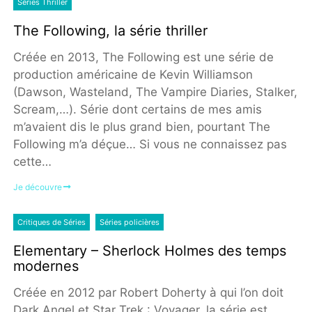
Séries Thriller
The Following, la série thriller
Créée en 2013, The Following est une série de
production américaine de Kevin Williamson
(Dawson, Wasteland, The Vampire Diaries, Stalker,
Scream,…). Série dont certains de mes amis
m’avaient dis le plus grand bien, pourtant The
Following m’a déçue… Si vous ne connaissez pas
cette…
Je découvre
Critiques de Séries
Séries policières
Elementary – Sherlock Holmes des temps
modernes
Créée en 2012 par Robert Doherty à qui l’on doit
Dark Angel et Star Trek : Voyager, la série est