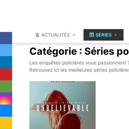
Skip
Skip
to
to
navigation
content
ACTUALITÉS
SÉRIES
Catégorie :
Séries po
Les enquêtes policières vous passionnent ?
Retrouvez ici les meilleures séries policières