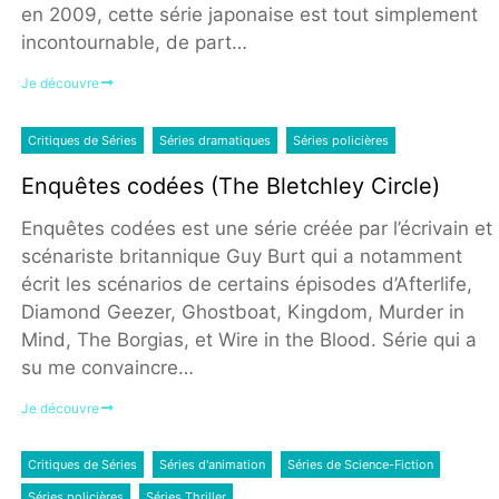
en 2009, cette série japonaise est tout simplement
incontournable, de part…
Je découvre
Critiques de Séries
Séries dramatiques
Séries policières
Enquêtes codées (The Bletchley Circle)
Enquêtes codées est une série créée par l’écrivain et
scénariste britannique Guy Burt qui a notamment
écrit les scénarios de certains épisodes d’Afterlife,
Diamond Geezer, Ghostboat, Kingdom, Murder in
Mind, The Borgias, et Wire in the Blood. Série qui a
su me convaincre…
Je découvre
Critiques de Séries
Séries d'animation
Séries de Science-Fiction
Séries policières
Séries Thriller