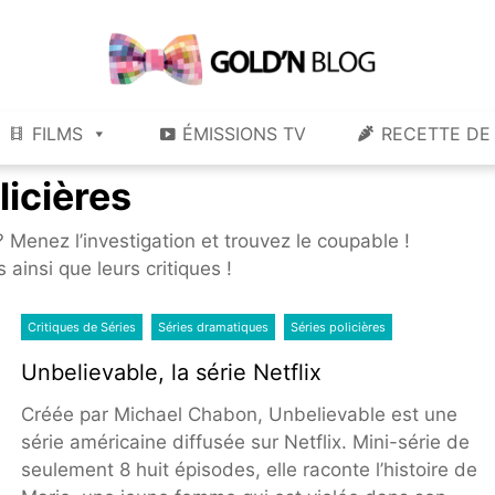
Gold'n Blog
Critique de séries et films, recettes de cuisine
FILMS
ÉMISSIONS TV
RECETTE DE 
licières
 Menez l’investigation et trouvez le coupable !
 ainsi que leurs critiques !
Critiques de Séries
Séries dramatiques
Séries policières
Unbelievable, la série Netflix
Créée par Michael Chabon, Unbelievable est une
série américaine diffusée sur Netflix. Mini-série de
seulement 8 huit épisodes, elle raconte l’histoire de