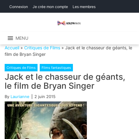
Skip
Skip
Connexion
Je crée mon compte
Les membres
to
to
navigation
content
Gold'n Blog
Critique de séries et films, recettes de
cuisine
MENU
Accueil
»
Critiques de Films
»
Jack et le chasseur de géants, le
film de Bryan Singer
Critiques de Films
Films fantastiques
Jack et le chasseur de géants,
le film de Bryan Singer
By
Laurianne
2 juin 2015