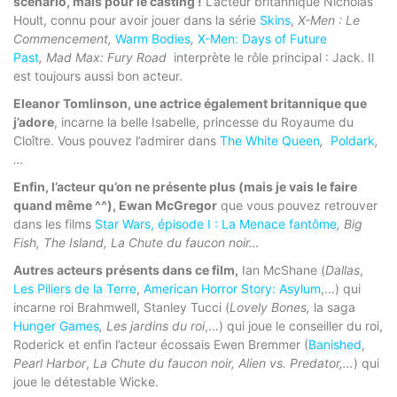
scénario, mais pour le casting !
L’acteur britannique Nicholas
Hoult, connu pour avoir jouer dans la série
Skins
,
X-Men : Le
Commencement,
Warm Bodies
,
X-Men: Days of Future
Past
,
Mad Max: Fury Road
interprète le rôle principal : Jack. Il
est toujours aussi bon acteur.
Eleanor Tomlinson, une actrice également britannique que
j’adore
, incarne la belle Isabelle, princesse du Royaume du
Cloître. Vous pouvez l’admirer dans
The White Queen
,
Poldark
,
…
Enfin, l’acteur qu’on ne présente plus (mais je vais le faire
quand même ^^), Ewan McGregor
que vous pouvez retrouver
dans les films
Star Wars, épisode I : La Menace fantôme
, Big
Fish, The Island, La Chute du faucon noir…
Autres acteurs présents dans ce film,
Ian McShane (
Dallas
,
Les Piliers de la Terre
,
American Horror Story: Asylum
,…) qui
incarne roi Brahmwell, Stanley Tucci (
Lovely Bones,
la saga
Hunger Games
,
Les jardins du roi
,…) qui joue le conseiller du roi,
Roderick et enfin l’acteur écossais Ewen Bremmer (
Banished
,
Pearl Harbor
,
La Chute du faucon noir,
Alien vs. Predator,…
) qui
joue le détestable Wicke.