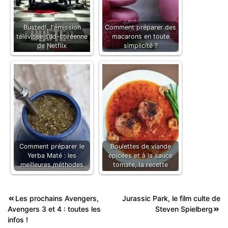
Busted!, l'émission
Comment préparer des
télévisée sud-coréenne
macarons en toute
de Netflix
simplicité ?
Comment préparer le
Boulettes de viande
Yerba Maté : les
épicées et à la sauce
meilleures méthodes
tomate, la recette
Navigation
Les prochains Avengers,
Jurassic Park, le film culte de
Avengers 3 et 4 : toutes les
Steven Spielberg
de
infos !