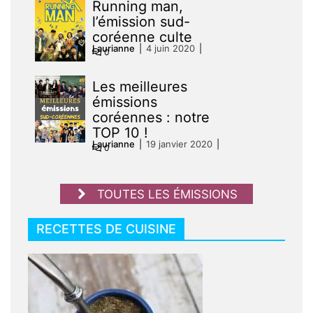
Running man,
l’émission sud-
coréenne culte
Laurianne
4 juin 2020
0
Les meilleures
émissions
coréennes : notre
TOP 10 !
Laurianne
19 janvier 2020
0
TOUTES LES ÉMISSIONS
RECETTES DE CUISINE