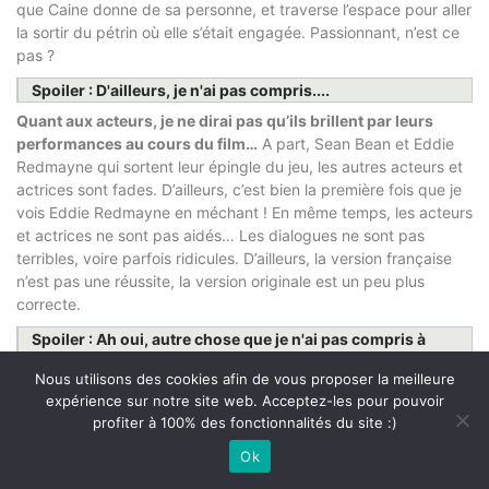
que Caine donne de sa personne, et traverse l’espace pour aller
la sortir du pétrin où elle s’était engagée. Passionnant, n’est ce
pas ?
Spoiler : D'ailleurs, je n'ai pas compris....
Quant aux acteurs, je ne dirai pas qu’ils brillent par leurs
performances au cours du film…
A part, Sean Bean et Eddie
Redmayne qui sortent leur épingle du jeu, les autres acteurs et
actrices sont fades. D’ailleurs, c’est bien la première fois que je
vois Eddie Redmayne en méchant ! En même temps, les acteurs
et actrices ne sont pas aidés… Les dialogues ne sont pas
terribles, voire parfois ridicules. D’ailleurs, la version française
n’est pas une réussite, la version originale est un peu plus
correcte.
Spoiler : Ah oui, autre chose que je n'ai pas compris à
propos de Caine....
Nous utilisons des cookies afin de vous proposer la meilleure
Concernant la bande son, j’avoue ne l’avoir même pas
expérience sur notre site web. Acceptez-les pour pouvoir
remarqué… comme le film, insipide.
Encore une fois, c’est bien
profiter à 100% des fonctionnalités du site :)
dommage pour un film de science fiction avec autant de
Ok
potentiel et de possibilité.