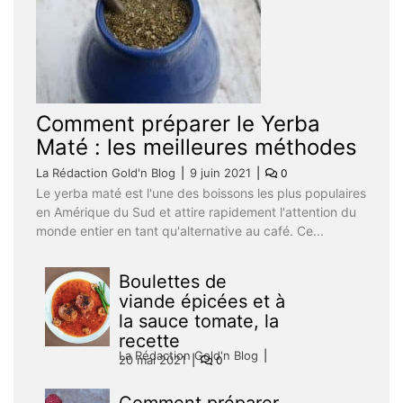
Comment préparer le Yerba
Maté : les meilleures méthodes
La Rédaction Gold'n Blog
9 juin 2021
0
Le yerba maté est l'une des boissons les plus populaires
en Amérique du Sud et attire rapidement l'attention du
monde entier en tant qu'alternative au café. Ce...
Boulettes de
viande épicées et à
la sauce tomate, la
recette
La Rédaction Gold'n Blog
20 mai 2021
0
Comment préparer