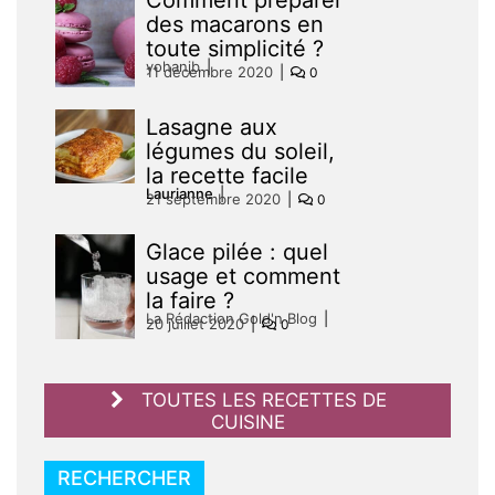
des macarons en
toute simplicité ?
yohanjb
11 décembre 2020
0
Lasagne aux
légumes du soleil,
la recette facile
Laurianne
21 septembre 2020
0
Glace pilée : quel
usage et comment
la faire ?
La Rédaction Gold'n Blog
20 juillet 2020
0
TOUTES LES RECETTES DE
CUISINE
RECHERCHER