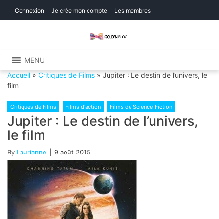
Skip
Skip
Connexion
Je crée mon compte
Les membres
to
to
navigation
content
Gold'n Blog
Critique de séries et films, recettes de
cuisine
MENU
Accueil
»
Critiques de Films
»
Jupiter : Le destin de l’univers, le
film
Critiques de Films
Films d'action
Films de Science-Fiction
Jupiter : Le destin de l’univers,
le film
By
Laurianne
9 août 2015