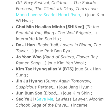
Off, Foxy Festival, Children…, The Suicide
Forecast, The Client, It’s Okay, That’s Love,
Moon Lovers: Scarlet Heart Ryeo
,…
) joue Kim
Wi Hwa ;
Choi Min Ho alias Minho [SHINee]
(
To the
Beautiful You, Illang : The Wolf Brigade,…
)
interprète Kim Soo Ho ;
Do Ji Han
(
Basketball, Lovers in Bloom, The
Tower,…
) joue Park Ban Ryu ;
Jo Yoon Woo
(
Band of Sisters
,
Flower Boy
Ramen Shop
,…) joue Kim Yeo Wool ;
Kim Tae Hyung alias V [BTS]
joue Suk Han
Sung ;
Jin Ju Hyung
(
Sunny Again Tomorrow,
Suspicious Partner,…
) joue Jang Hyun ;
Jun Bum Soo
(
Blood
,…) joue Kim Shin ;
Seo Ye Ji
(
Save Me
,
Lawless Lawyer, Moorim
School: Saga of the Brave,…
) incarne