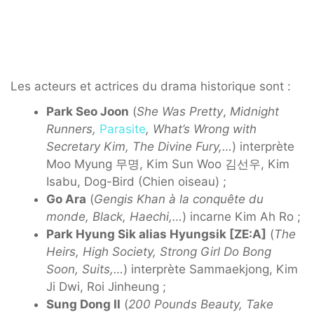
Les acteurs et actrices du drama historique sont :
Park Seo Joon
(
She Was Pretty
,
Midnight
Runners,
Parasite
, What’s Wrong with
Secretary Kim, The Divine Fury,…
) interprète
Moo Myung 무명, Kim Sun Woo 김선우, Kim
Isabu, Dog-Bird (Chien oiseau) ;
Go Ara
(
Gengis Khan à la conquête du
monde, Black, Haechi,…
) incarne Kim Ah Ro ;
Park Hyung Sik alias Hyungsik [ZE:A]
(
The
Heirs, High Society, Strong Girl Do Bong
Soon, Suits,…
) interprète Sammaekjong, Kim
Ji Dwi, Roi Jinheung ;
Sung Dong Il
(
200 Pounds Beauty, Take