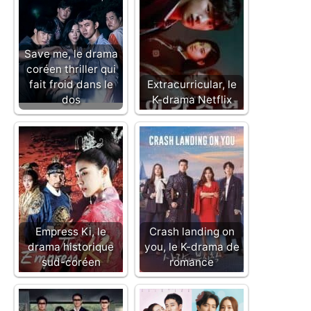
Save me, le drama
coréen thriller qui
fait froid dans le
Extracurricular, le
dos
K-drama Netflix
Empress Ki, le
Crash landing on
drama historique
you, le K-drama de
sud-coréen
romance