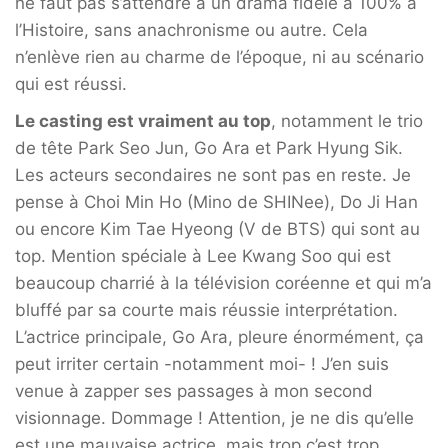
ne faut pas s’attendre à un drama fidèle à 100% à
l’Histoire, sans anachronisme ou autre. Cela
n’enlève rien au charme de l’époque, ni au scénario
qui est réussi.
Le casting est vraiment au top
, notamment le trio
de tête Park Seo Jun, Go Ara et Park Hyung Sik.
Les acteurs secondaires ne sont pas en reste. Je
pense à Choi Min Ho (Mino de SHINee), Do Ji Han
ou encore Kim Tae Hyeong (V de BTS) qui sont au
top. Mention spéciale à Lee Kwang Soo qui est
beaucoup charrié à la télévision coréenne et qui m’a
bluffé par sa courte mais réussie interprétation.
L’actrice principale, Go Ara, pleure énormément, ça
peut irriter certain -notamment moi- ! J’en suis
venue à zapper ses passages à mon second
visionnage. Dommage ! Attention, je ne dis qu’elle
est une mauvaise actrice, mais trop c’est trop.