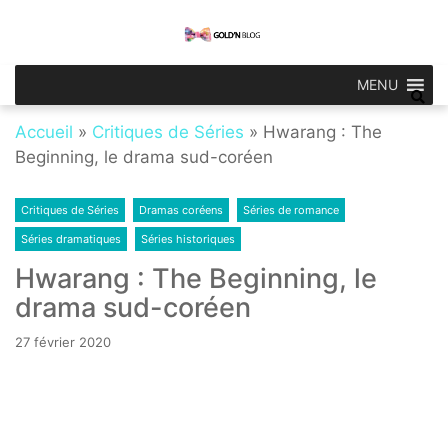
Skip
Skip
to
to
Gold'n Blog
Critique de séries et films, recettes de
navigation
content
cuisine
MENU
Accueil
»
Critiques de Séries
»
Hwarang : The
Beginning, le drama sud-coréen
Critiques de Séries
Dramas coréens
Séries de romance
Séries dramatiques
Séries historiques
Hwarang : The Beginning, le
drama sud-coréen
27 février 2020