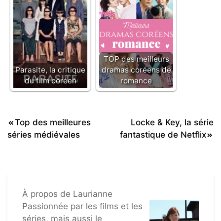
TOP des meilleurs
Parasite, la critique
dramas coréens de
du film coréen
romance
Navigation
Top des meilleures
Locke & Key, la série
séries médiévales
fantastique de Netflix
de
l’article
À propos de
Laurianne
Passionnée par les films et les
séries, mais aussi le