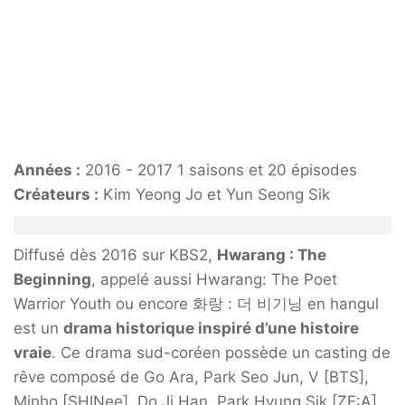
Années :
2016 - 2017 1 saisons et 20 épisodes
Créateurs :
Kim Yeong Jo et Yun Seong Sik
Diffusé dès 2016 sur KBS2,
Hwarang : The
Beginning
, appelé aussi Hwarang: The Poet
Warrior Youth ou encore 화랑 : 더 비기닝 en hangul
est un
drama historique inspiré d’une histoire
vraie
. Ce drama sud-coréen possède un casting de
rêve composé de Go Ara, Park Seo Jun, V [BTS],
Minho [SHINee], Do Ji Han, Park Hyung Sik [ZE:A],