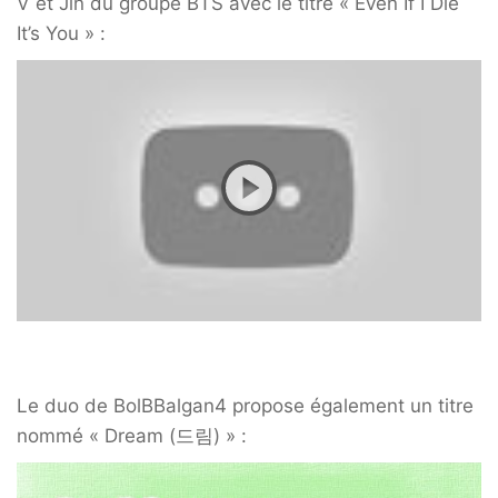
V et Jin du groupe BTS avec le titre « Even If I Die
It’s You » :
Le duo de BolBBalgan4 propose également un titre
nommé « Dream (드림) » :