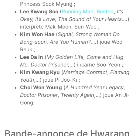
Princess Sook Myung ;
Lee Kwang Soo
(
Running Man
,
Busted
,
It’s
Okay, It’s Love, The Sound of Your Hearts,…
)
interprète Mak-Moon, Sun-Woo ;
Kim Won Hae
(
Signal, Strong Woman Do
Bong-soon, Are You Human?,…
) joue Woo
Reuk ;
Lee Da In
(
My Golden Life, Come and Hug
Me, Doctor Prisoner,…
) incarne Soo-Yeon ;
Kim Kwang Kyu
(
Marriage Contract
,
Flaming
Youth
,…) joue Pi Joo-Ki ;
Choi Won Young
(
A Hundred Year Legacy
,
Doctor Prisoner
,
Twenty Again
,…) joue An Ji-
Gong.
Bande-annonce de Hwarang