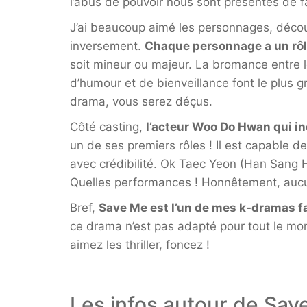
l’abus de pouvoir nous sont présentés de f
J’ai beaucoup aimé les personnages, décou
inversement.
Chaque personnage a un rôle
soit mineur ou majeur. La bromance entre le
d’humour et de bienveillance font le plus
drama, vous serez déçus.
Côté casting,
l’acteur Woo Do Hwan qui i
un de ses premiers rôles ! Il est capable 
avec crédibilité. Ok Taec Yeon (Han Sang H
Quelles performances ! Honnêtement, auc
Bref,
Save Me est l’un de mes k-dramas f
ce drama n’est pas adapté pour tout le mon
aimez les thriller, foncez !
Les infos autour de Sav