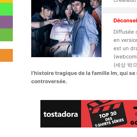
Créateur/
Déconsei
Diffusée
en versio
est un dr
(webcomic
(세상 밖으로 
l’histoire tragique de la famille Im, qui s
controversée.