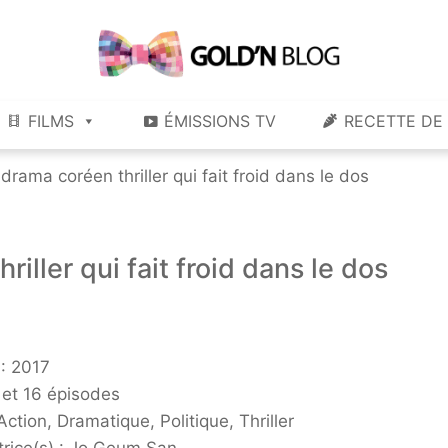
Gold'n Blog
Critique de séries et films, recettes de cuisine
FILMS
ÉMISSIONS TV
RECETTE DE 
drama coréen thriller qui fait froid dans le dos
iller qui fait froid dans le dos
: 2017
 et 16 épisodes
Action, Dramatique, Politique, Thriller