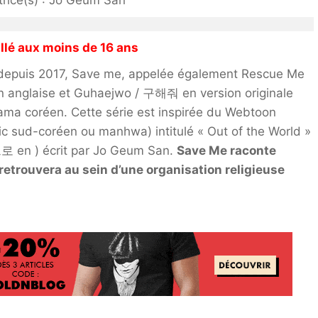
trice(s) : Jo Geum San
llé aux moins de 16 ans
 depuis 2017, Save me, appelée également Rescue Me
n anglaise et Guhaejwo / 구해줘 en version originale
ama coréen. Cette série est inspirée du Webtoon
 sud-coréen ou manhwa) intitulé « Out of the World »
en ) écrit par Jo Geum San.
Save Me raconte
e retrouvera au sein d’une organisation religieuse