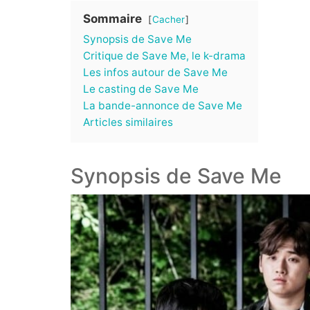
Sommaire
Cacher
Synopsis de Save Me
Critique de Save Me, le k-drama
Les infos autour de Save Me
Le casting de Save Me
La bande-annonce de Save Me
Articles similaires
Synopsis de Save Me