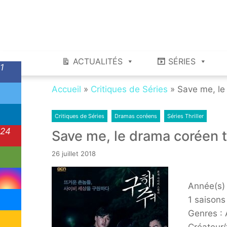
Skip
Skip
to
to
navigation
content
ACTUALITÉS
SÉRIES
1
Accueil
»
Critiques de Séries
»
Save me, le 
Critiques de Séries
Dramas coréens
Séries Thriller
24
Save me, le drama coréen thr
26 juillet 2018
Année(s) 
1 saisons
Genres : 