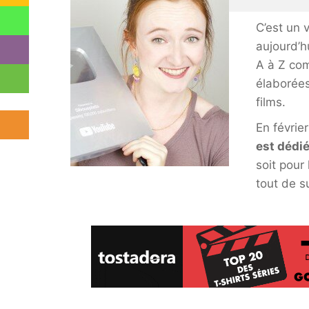
C’est un 
aujourd’h
A à Z com
élaborées
films.
En février
est dédié
soit pour
tout de su