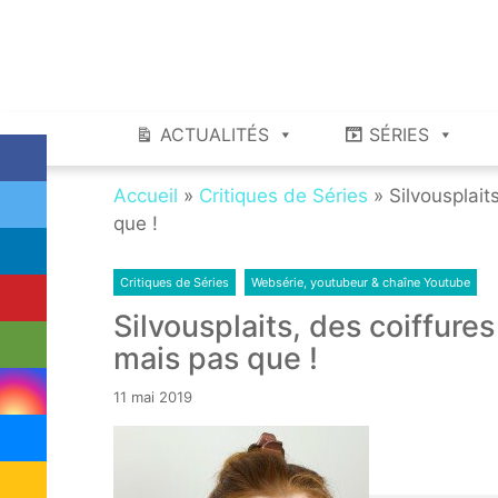
Skip
Skip
to
to
navigation
content
ACTUALITÉS
SÉRIES
Accueil
»
Critiques de Séries
»
Silvousplait
que !
Critiques de Séries
Websérie, youtubeur & chaîne Youtube
Silvousplaits, des coiffures
mais pas que !
11 mai 2019