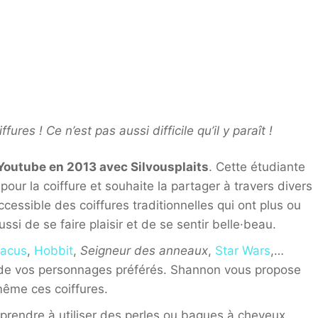
ffures ! Ce n’est pas aussi difficile qu’il y paraît !
Youtube en 2013 avec Silvousplaits
. Cette étudiante
ur la coiffure et souhaite la partager à travers divers
cessible des coiffures traditionnelles qui ont plus ou
si de se faire plaisir et de se sentir belle·beau.
tacus
,
Hobbit
,
Seigneur des anneaux
,
Star Wars
,…
s de vos personnages préférés. Shannon vous propose
même ces coiffures.
prendre à utiliser des perles ou bagues à cheveux,