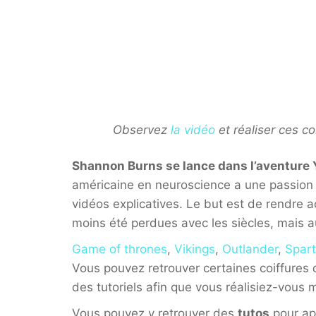
Observez
la vidéo
et réaliser ces coi
Shannon Burns se lance dans l’aventure 
américaine en neuroscience a une passion po
vidéos explicatives. Le but est de rendre ac
moins été perdues avec les siècles, mais aus
Game of thrones
,
Vikings
,
Outlander
,
Spar
Vous pouvez retrouver certaines coiffure
des tutoriels afin que vous réalisiez-vous 
Vous pouvez y retrouver des
tutos
pour ap