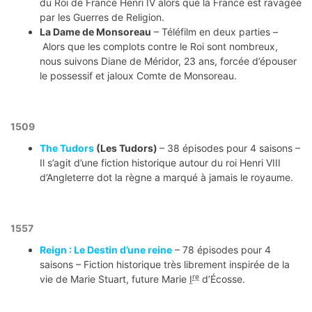
du Roi de France Henri IV alors que la France est ravagée
par les Guerres de Religion.
La Dame de Monsoreau
– Téléfilm en deux parties –
Alors que les complots contre le Roi sont nombreux,
nous suivons Diane de Méridor, 23 ans, forcée d’épouser
le possessif et jaloux Comte de Monsoreau.
1509
The Tudors
(Les Tudors)
– 38 épisodes pour 4 saisons –
Il s’agit d’une fiction historique autour du roi Henri VIII
d’Angleterre dot la règne a marqué à jamais le royaume.
1557
Reign : Le Destin d’une reine
– 78 épisodes pour 4
saisons – Fiction historique très librement inspirée de la
re
vie de Marie Stuart, future Marie
I
d’Écosse.