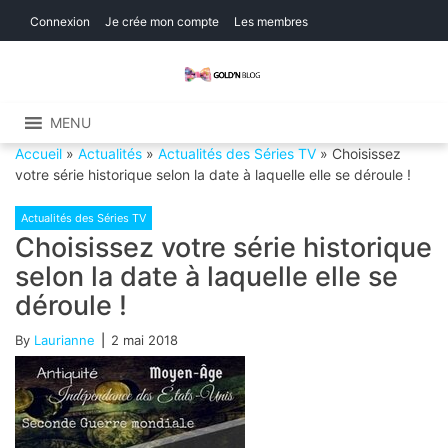
Skip
Skip
Connexion
Je crée mon compte
Les membres
to
to
navigation
content
Gold'n Blog
Critique de séries et films, recettes de
cuisine
MENU
Accueil
»
Actualités
»
Actualités des Séries TV
»
Choisissez
votre série historique selon la date à laquelle elle se déroule !
Actualités des Séries TV
Choisissez votre série historique
selon la date à laquelle elle se
déroule !
By
Laurianne
2 mai 2018