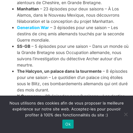
alentours de Cheshire, en Grande Bretagne.
Manhattan
– 23 épisodes pour deux saisons – À Los
Alamos, dans le Nouveau Mexique, nous découvrons
l’élaboration et la conception du projet Manhattan.
Generation War
– 3 épisodes pour une saison – Les
destins de cinq amis allemands touchés par la seconde
Guerre mondiale.
SS-GB
– 5 épisodes pour une saison – Dans un monde où
la Grande Bretagne sous Occupation allemande, nous
suivons l’investigation du détective Archer autour d’un
meurtre.
The Halcyon, un palace dans la tourmente
– 8 épisodes
pour une saison – Le quotidien d’un palace cinq étoiles
sous le Blitz, ces bombardements allemands qui ont duré
des mois durant.
X Company
– 28 épisodes pour 3 saisons – Les destins
de cinq jeunes espions canadiens, américains et français.
Nous utilisons des cookies afin de vous proposer la meilleure
Un village français
– 72 épisodes pour 7 saisons – Le
expérience sur notre site web. Acceptez-les pour pouvoir
quotidien d’un village français dans le Jura durant
profiter à 100% des fonctionnalités du site :)
l’Occupation allemande.
Ok
Frères d’armes (Band of brothers)
– 10 épisodes pour