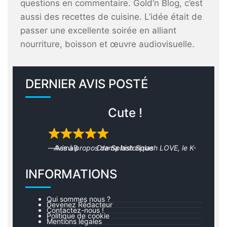
questions en commentaire. Gold’n Blog, c’est
aussi des recettes de cuisine. L’idée était de
passer une excellente soirée en alliant
nourriture, boisson et œuvre audiovisuelle.
DERNIER AVIS POSTÉ
Cute !
Rated
5
out of 5
Avis à propos de
AsmaB
Splash Splash LOVE, le K-Drama historique
INFORMATIONS
Qui sommes nous ?
Devenez Rédacteur
Contactez-nous !
Politique de cookie
Mentions légales