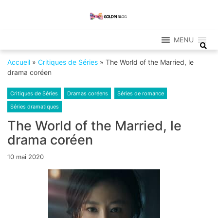
Skip
Skip
to
to
Gold'n Blog
navigation
content
Critique de séries et films, recettes de
cuisine
MENU
Accueil
»
Critiques de Séries
»
The World of the Married, le
drama coréen
Critiques de Séries
Dramas coréens
Séries de romance
Séries dramatiques
The World of the Married, le
drama coréen
10 mai 2020