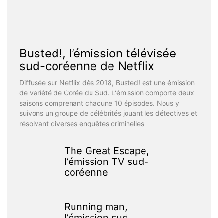
Busted!, l’émission télévisée
sud-coréenne de Netflix
Diffusée sur Netflix dès 2018, Busted! est une émission
de variété de Corée du Sud. L'émission comporte deux
saisons comprenant chacune 10 épisodes. Nous y
suivons un groupe de célébrités jouant les détectives et
résolvant diverses enquêtes criminelles.
The Great Escape,
l’émission TV sud-
coréenne
Running man,
l’émission sud-