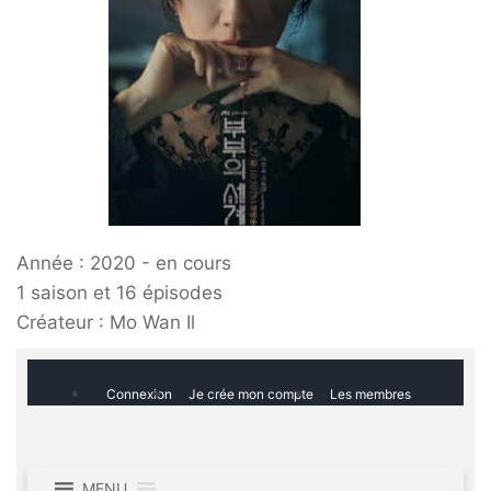
Année : 2020 - en cours
1 saison et 16 épisodes
Créateur : Mo Wan Il
Skip to navigation
Skip to content
Connexion
Je crée mon compte
Les membres
Gold'n Blog
Critique de séries et films,
recettes de cuisine
MENU