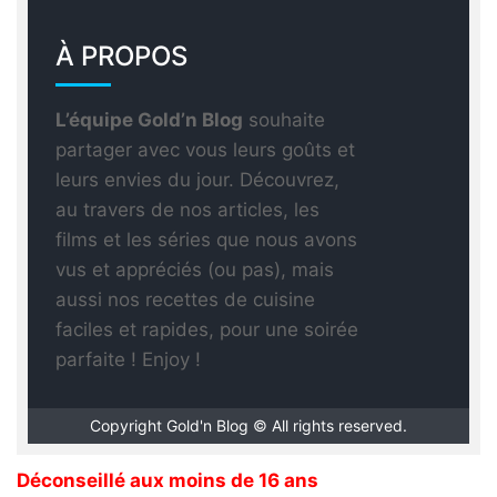
À PROPOS
L’équipe Gold’n Blog
souhaite
partager avec vous leurs goûts et
leurs envies du jour. Découvrez,
au travers de nos articles, les
films et les séries que nous avons
vus et appréciés (ou pas), mais
aussi nos recettes de cuisine
faciles et rapides, pour une soirée
parfaite ! Enjoy !
Copyright Gold'n Blog © All rights reserved.
Déconseillé aux moins de 16 ans