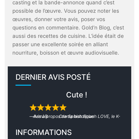
casting et la bande-annonce quand c’est
possible de l’œuvre. Vous pouvez noter les
œuvres, donner votre avis, poser vos
questions en commentaire. Gold’n Blog, c’est
aussi des recettes de cuisine. L’idée était de
passer une excellente soirée en alliant
nourriture, boisson et œuvre audiovisuelle.
DERNIER AVIS POSTÉ
Cute !
Rated
5
out of 5
Avis à propos de
AsmaB
Splash Splash LOVE, le K-Drama historique
INFORMATIONS