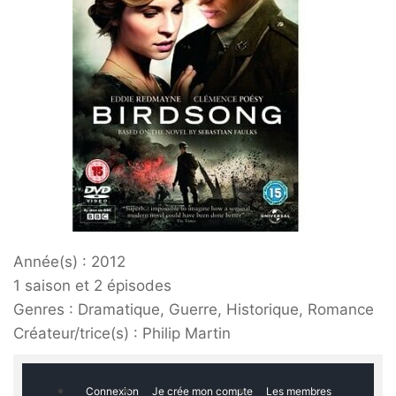
Année(s) : 2012
1 saison et 2 épisodes
Genres : Dramatique, Guerre, Historique, Romance
Créateur/trice(s) : Philip Martin
Skip to navigation
Skip to content
Connexion
Je crée mon compte
Les membres