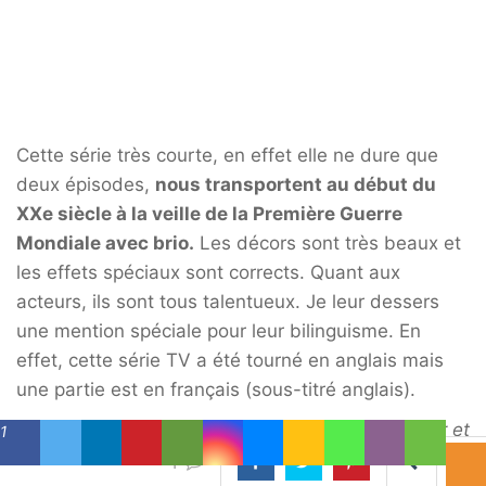
Cette série très courte, en effet elle ne dure que
deux épisodes,
nous transportent au début du
XXe siècle à la veille de la Première Guerre
Mondiale avec brio.
Les décors sont très beaux et
les effets spéciaux sont corrects. Quant aux
acteurs, ils sont tous talentueux. Je leur dessers
une mention spéciale pour leur bilinguisme. En
effet, cette série TV a été tourné en anglais mais
une partie est en français (sous-titré anglais).
L’actrice française, Clémence Poesy (
Harry Potter et
1
la Coupe de feu
,
Guerre et Paix
,…), est comme à
1