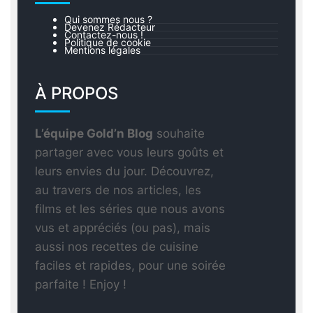
Qui sommes nous ?
Devenez Rédacteur
Contactez-nous !
Politique de cookie
Mentions légales
À PROPOS
L’équipe Gold’n Blog
souhaite
partager avec vous leurs goûts et
leurs envies du jour. Découvrez,
au travers de nos articles, les
films et les séries que nous avons
vus et appréciés (ou pas), mais
aussi nos recettes de cuisine
faciles et rapides, pour une soirée
parfaite ! Enjoy !