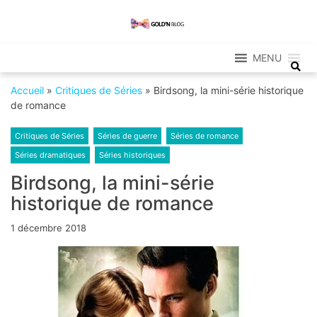
Skip
Skip
to
to
Gold'n Blog
navigation
content
Critique de séries et films, recettes de
cuisine
MENU
Accueil
»
Critiques de Séries
»
Birdsong, la mini-série historique
de romance
Critiques de Séries
Séries de guerre
Séries de romance
Séries dramatiques
Séries historiques
Birdsong, la mini-série
historique de romance
1 décembre 2018